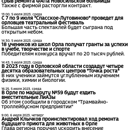
срыв ремонта ФАПа Новосильской больницы
Также с фирмой расторгли контракт.
13:00, 5 июля 2023, среда
С 7 по 9 июля "Спасское-Лутовиново" проведет для
орловцев театральный фестиваль
Большая часть спектаклей будет сыграна под
открытым небом.
14:30, 5 июля 2023, среда
18 учеников из школ Орла получат гранты за успехи
в учебе, творчестве и спорте
Победителям конкурса вручат по 20 тысяч рублей.
14:43, 5 июля 2023, среда
В 2023 году в Орловской области создадут четыре
десятка образовательных центров "Точка роста"
В них ученики займутся углубленным изучением
физики, химии и биологии.
16:25, 5 июля 2023, среда
В Орле по маршруту №59 будут ездить
вместительные ЛиАЗы
Об этом сообщили в городском "Трамвайно-
троллейбусном предприятии"
9:00, 6 июля 2023, четверг
Андрей Клычков проинспектировал ход ремонта
будущего приюта для животных в Орле
Глава региона поручил ускорить внесение