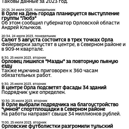
Таковы данные за 2023 год.
20:25, 24 июля 2023, понедельник
В Орле на День города планируется выступление
группы "Любэ"
Об этом сообщил губернатор Орловской области
Андрей Клычков.
20:34, 24 июля 2023, понедельник
Салют 5 августа состоится в трех точках Орла
Фейерверки запустят в центре, в Северном районе и
в 909-м квартале.
8:30, 25 июля 2023, вторник
Орловец лишился "Мазды" за повторную пьяную
езду
Также мужчина приговорен к 360 часам
обязательных работ.
9:30, 25 июля 2023, вторник
В центре Орла подсветят фасады 34 зданий
Подрядчик уже определен.
10:30, 25 июля 2023, вторник
В Орле выбрали подрядчика на благоустройство
"умной" спортплощадки в Северном районе
На работы направят свыше 34 миллионов рублей.
11:00, 25 июля 2023, вторник
Орловские футболистки разгромили тульский