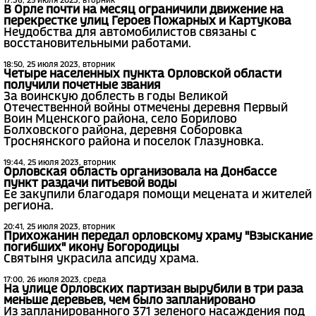
17:36, 25 июля 2023, вторник
В Орле почти на месяц ограничили движение на
перекрестке улиц Героев Пожарных и Картукова
Неудобства для автомобилистов связаны с
восстановительными работами.
18:50, 25 июля 2023, вторник
Четыре населенных пункта Орловской области
получили почетные звания
За воинскую доблесть в годы Великой
Отечественной войны отмечены деревня Первый
Воин Мценского района, село Борилово
Болховского района, деревня Соборовка
Троснянского района и поселок Глазуновка.
19:44, 25 июля 2023, вторник
Орловская область организовала на Донбассе
пункт раздачи питьевой воды
Ее закупили благодаря помощи мецената и жителей
региона.
20:41, 25 июля 2023, вторник
Прихожанин передал орловскому храму "Взыскание
погибших" икону Богородицы
Святыня украсила апсиду храма.
17:00, 26 июля 2023, среда
На улице Орловских партизан вырубили в три раза
меньше деревьев, чем было запланировано
Из запланированного 371 зеленого насаждения под