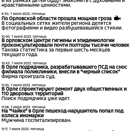
В их рамках детей будут знакомить с духовными и
нравственными ценностями.
9:30, 7 июля 2023, пятница
По Орловской области прошла мощная гроза
В социальных сетях жители региона делятся
фотографиями и видео разбушевавшейся стихии.
10:00, 7 июля 2023, пятница
В орловском Центре гигиены и эпидемиологии
проконсультировали почти полторы тысячи человек
Такова статистика за первые шесть месяцев
текущего года.
10:43, 7 июля 2023, пятница
В Орле подрядчика, разрабатывавшего ПСД на снос
филиала поликлиники, внесли в "черный список"
Фирма проиграла суд.
11:00, 7 июля 2023, пятница
В Орле спроектируют ремонт двух общественных и
110 дворовых территорий
Поиск подрядчика уже идет.
11:08, 7 июля 2023, пятница
На "Чайке" в Орле пешеход-нарушитель попал под
колеса иномарки
Мужчина госпитализирован.
11:17, 7 июля 2023, пятница