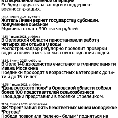
в специальной военной операции"
Ее будут вручать за заслуги в поддержке
военнослужащих.
12:52, 1 июля 2023, суббота
Житель Ливен вернет государству субсидии,
полученные обманом
Мужчина отдаст 390 тысяч рублей.
14:51, 1 июля 2023, суббота
В Орловской области приостановили работу
четырех зон отдыха у воды
Роспотребнадзор регулярно проводит проверки
воды и почвы в местах массового купания людей.
15:54, 1 июля 2023, суббота
В Орле 140 дзюдоистов участвуют в турнире памяти
Ивана Мосякина
Поединки проходят в возрастных категориях до 13-
ти и до 15-ти лет.
16:36, 1 июля 2023, суббота
"День русского поля" в Орловской области собрал
более 100 представителей сельхозбизнеса
Площадки представили в поселке Стрелецком.
21:08, 2 июля 2023, воскресенье
ФК "Орел" забил пять безответных мячей молодежке
"Ротора"
Победа позволила "зелено – белым" подняться на