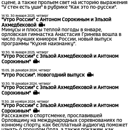
сцене, а также прольем свет на историю выражения
"У стен есть уши" в рубрике "Как это по-русски".
14:10, 30 января 2025, четверг
"Утро России" с Антоном Сорокиным и Эльзой
Ахмедбековой
Минусы и плюсы теплой погоды в январе,
орловская гимнастка Анастасия Гринева вошла в
число лучших юниорок России, новый выпуск
программы "Кухня наизнанку".
10:30, 16 января 2025, четверг
"Утро России" с Эльзой Ахмедбековой и Антоном
Сорокиным"
15:05, 26 декабря 2024, четверг
"Утро России". Новогодний выпуск
10:30, 19 декабря 2024, четверг
"Утро России" с Эльзой Ахмедбековой и Антоном
Сорокиным"
11:30, 28 ноября 2024, четверг
"Утро России" с Эльзой Ахмедбековой и Антоном
Сорокиным"
Расскажем о спортсменке, прославившей
Орловщину на международных соревнованиях по
конному спорту, как бесплатный аудиогид поможет
узнать о прошлом Орла, а также покажем, как