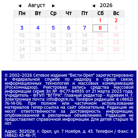
Август
2026
◄
►
◄
Пн
Вт
Ср
Чт
Пт
Сб
Вс
1
2
3
4
5
6
7
8
9
10
11
12
13
14
15
16
17
18
19
20
21
22
23
24
25
26
27
28
29
30
31
© 2002−2026 Сетевое издание "Вести-Орел" зарегистрировано
в Федеральной службе по надзору в сфере связи,
информационных технологий и массовых коммуникаций
(Роскомнадзор). Реестровая запись средства массовой
информации серия Эл № ФС77-84935 от 21 марта 2023 года.
Учредитель - ФГУП "ВГТРК". Главный редактор - Куревин Н. Г.
Электронная почта: info@ogtrk.ru. Телефон редакции: 8 (4862)
76-14-06. При полном или частичном использовании
материалов гипер-ссылка на сайт обязательна. Редакция не
несет ответственности за достоверность информации,
опубликованной в рекламных объявлениях. Редакция не
предоставляет справочной информации. Для детей старше 16
лет.
Адрес: 302028, г. Орел, ул. 7 Ноября, д. 43. Телефон / Факс: 8
(4862) 43-46-71.