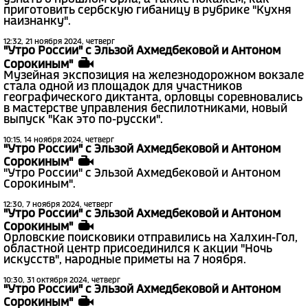
приготовить сербскую гибаницу в рубрике "Кухня
наизнанку".
12:32, 21 ноября 2024, четверг
"Утро России" с Эльзой Ахмедбековой и Антоном
Сорокиным"
Музейная экспозиция на железнодорожном вокзале
стала одной из площадок для участников
географического диктанта, орловцы соревновались
в мастерстве управления беспилотниками, новый
выпуск "Как это по-русски".
10:15, 14 ноября 2024, четверг
"Утро России" с Эльзой Ахмедбековой и Антоном
Сорокиным"
"Утро России" с Эльзой Ахмедбековой и Антоном
Сорокиным".
12:30, 7 ноября 2024, четверг
"Утро России" с Эльзой Ахмедбековой и Антоном
Сорокиным"
Орловские поисковики отправились на Халхин-Гол,
областной центр присоединился к акции "Ночь
искусств", народные приметы на 7 ноября.
10:30, 31 октября 2024, четверг
"Утро России" с Эльзой Ахмедбековой и Антоном
Сорокиным"