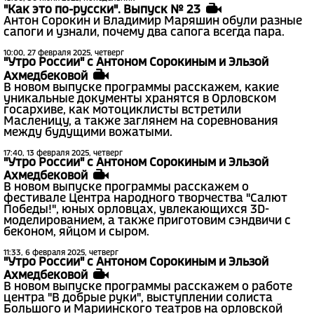
"Как это по-русски". Выпуск № 23
Антон Сорокин и Владимир Маряшин обули разные
сапоги и узнали, почему два сапога всегда пара.
10:00, 27 февраля 2025, четверг
"Утро России" с Антоном Сорокиным и Эльзой
Ахмедбековой
В новом выпуске программы расскажем, какие
уникальные документы хранятся в Орловском
госархиве, как мотоциклисты встретили
Масленицу, а также заглянем на соревнования
между будущими вожатыми.
17:40, 13 февраля 2025, четверг
"Утро России" с Антоном Сорокиным и Эльзой
Ахмедбековой
В новом выпуске программы расскажем о
фестивале Центра народного творчества "Салют
Победы!", юных орловцах, увлекающихся 3D-
моделированием, а также приготовим сэндвичи с
беконом, яйцом и сыром.
11:33, 6 февраля 2025, четверг
"Утро России" с Антоном Сорокиным и Эльзой
Ахмедбековой
В новом выпуске программы расскажем о работе
центра "В добрые руки", выступлении солиста
Большого и Мариинского театров на орловской