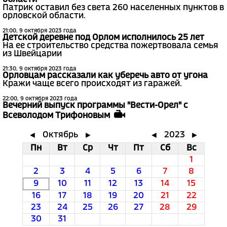
Патрик оставил без света 260 населенных пунктов в
орловской области.
21:00, 9 октября 2023 года
Детской деревне под Орлом исполнилось 25 лет
На ее строительство средства пожертвовала семья
из Швейцарии
21:30, 9 октября 2023 года
Орловцам рассказали как уберечь авто от угона
Кражи чаще всего происходят из гаражей.
22:00, 9 октября 2023 года
Вечерний выпуск программы "Вести-Орел" с
Всеволодом Трифоновым
Октябрь
2023
◄
►
◄
►
Пн
Вт
Ср
Чт
Пт
Сб
Вс
1
2
3
4
5
6
7
8
9
10
11
12
13
14
15
16
17
18
19
20
21
22
23
24
25
26
27
28
29
30
31