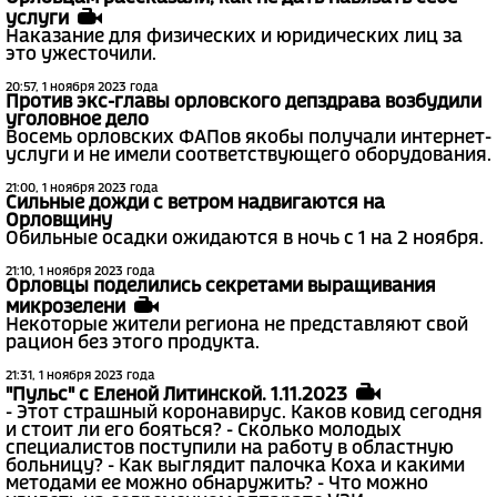
услуги
Наказание для физических и юридических лиц за
это ужесточили.
20:57, 1 ноября 2023 года
Против экс-главы орловского депздрава возбудили
уголовное дело
Восемь орловских ФАПов якобы получали интернет-
услуги и не имели соответствующего оборудования.
21:00, 1 ноября 2023 года
Сильные дожди с ветром надвигаются на
Орловщину
Обильные осадки ожидаются в ночь с 1 на 2 ноября.
21:10, 1 ноября 2023 года
Орловцы поделились секретами выращивания
микрозелени
Некоторые жители региона не представляют свой
рацион без этого продукта.
21:31, 1 ноября 2023 года
"Пульс" с Еленой Литинской. 1.11.2023
- Этот страшный коронавирус. Каков ковид сегодня
и стоит ли его бояться? - Сколько молодых
специалистов поступили на работу в областную
больницу? - Как выглядит палочка Коха и какими
методами ее можно обнаружить? - Что можно