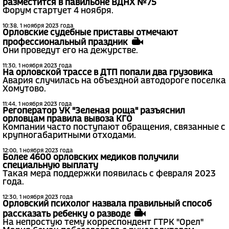
разместится в павильоне ВДНХ №75
Форум стартует 4 ноября.
10:38, 1 ноября 2023 года
Орловские судебные приставы отмечают
профессиональный праздник
Они проведут его на дежурстве.
11:30, 1 ноября 2023 года
На орловской трассе в ДТП попали два грузовика
Авария случилась на объездной автодороге поселка
Хомутово.
11:44, 1 ноября 2023 года
Регоператор УК "Зеленая роща" разъяснил
орловцам правила вывоза КГО
Компании часто поступают обращения, связанные с
крупногабаритными отходами.
12:00, 1 ноября 2023 года
Более 4600 орловских медиков получили
специальную выплату
Такая мера поддержки появилась с февраля 2023
года.
12:30, 1 ноября 2023 года
Орловский психолог назвала правильный способ
рассказать ребенку о разводе
На непростую тему корреспондент ГТРК "Орел"