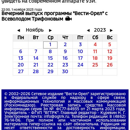
увидеть на современном аппарате УЗИ.
22:00, 1 ноября 2023 года
Вечерний выпуск программы "Вести-Орел" с
Всеволодом Трифоновым
Ноябрь
2023
◄
►
◄
►
Пн
Вт
Ср
Чт
Пт
Сб
Вс
1
2
3
4
5
6
7
8
9
10
11
12
13
14
15
16
17
18
19
20
21
22
23
24
25
26
27
28
29
30
© 2002−2026 Сетевое издание "Вести-Орел" зарегистрировано
в Федеральной службе по надзору в сфере связи,
информационных технологий и массовых коммуникаций
(Роскомнадзор). Реестровая запись средства массовой
информации серия Эл № ФС77-84935 от 21 марта 2023 года.
Учредитель - ФГУП "ВГТРК". Главный редактор - Куревин Н. Г.
Электронная почта: info@ogtrk.ru. Телефон редакции: 8 (4862)
76-14-06. При полном или частичном использовании
материалов гипер-ссылка на сайт обязательна. Редакция не
несет ответственности за достоверность информации,