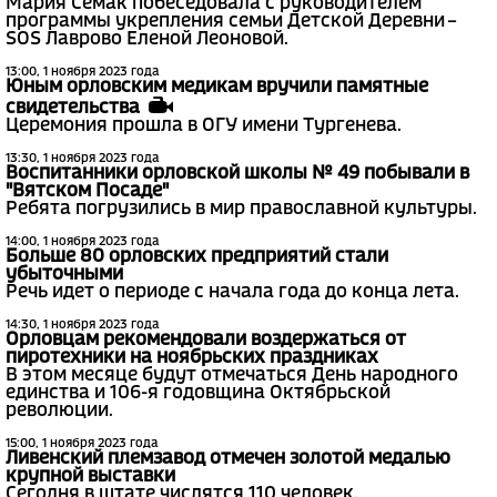
Мария Семак побеседовала с руководителем
программы укрепления семьи Детской Деревни –
SOS Лаврово Еленой Леоновой.
13:00, 1 ноября 2023 года
Юным орловским медикам вручили памятные
свидетельства
Церемония прошла в ОГУ имени Тургенева.
13:30, 1 ноября 2023 года
Воспитанники орловской школы № 49 побывали в
"Вятском Посаде"
Ребята погрузились в мир православной культуры.
14:00, 1 ноября 2023 года
Больше 80 орловских предприятий стали
убыточными
Речь идет о периоде с начала года до конца лета.
14:30, 1 ноября 2023 года
Орловцам рекомендовали воздержаться от
пиротехники на ноябрьских праздниках
В этом месяце будут отмечаться День народного
единства и 106-я годовщина Октябрьской
революции.
15:00, 1 ноября 2023 года
Ливенский племзавод отмечен золотой медалью
крупной выставки
Сегодня в штате числятся 110 человек.