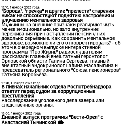
15:10, 1 ноября 2023 года
"Борода", "гречка" и другие "прелести" старения
никак не способствуют поднятию настроения и
улучшению ментального здоровья
Мужчины на внешние признаки реагируют чуть
менее эмоционально, но зато внутренние
переживания при наступлении пенсии у них
довольно серьёзные. Как сохранить ментальное
здоровье, возможно ли его откорректировать? - об
этом в очередном выпуске интерактивной
программы "Про Жизнь" радиослушателям
рассказали главный внештатный геронтолог
Орловской области Галина Сергеева, главный
внештатный эндокринолог Галина Масалыгина и
председатель регионального "Союза пенсионеров"
Татьяна Воробьёва.
15:30, 1 ноября 2023 года
В Ливнах начальник отдела Роспотребнадзора
ответит перед судом за коррупционные
преступления
Расследование уголовного дела завершили
следственные органы.
16:00, 1 ноября 2023 года
Дневной выпуск программы "Вести-Орел" с
Анастасией Тычинской