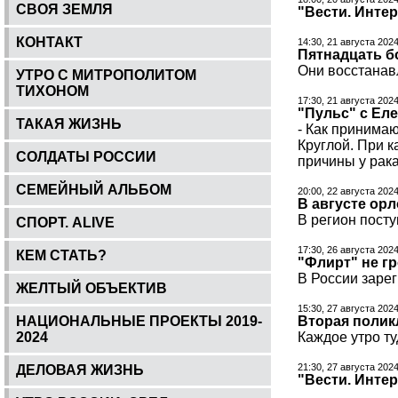
СВОЯ ЗЕМЛЯ
"Вести. Инте
КОНТАКТ
14:30, 21 августа 202
Пятнадцать б
Они восстанав
УТРО С МИТРОПОЛИТОМ
ТИХОНОМ
17:30, 21 августа 202
"Пульс" с Ел
ТАКАЯ ЖИЗНЬ
- Как принимаю
Круглой. При 
СОЛДАТЫ РОССИИ
причины у рака
СЕМЕЙНЫЙ АЛЬБОМ
20:00, 22 августа 2024
В августе ор
В регион посту
СПОРТ. ALIVE
17:30, 26 августа 202
КЕМ СТАТЬ?
"Флирт" не г
В России заре
ЖЕЛТЫЙ ОБЪЕКТИВ
15:30, 27 августа 202
НАЦИОНАЛЬНЫЕ ПРОЕКТЫ 2019-
Вторая полик
2024
Каждое утро т
21:30, 27 августа 202
ДЕЛОВАЯ ЖИЗНЬ
"Вести. Инте