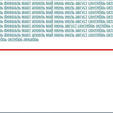
рь
февраль
март
апрель
май
июнь
июль
август
сентябрь
окт
рь
февраль
март
апрель
май
июнь
июль
август
сентябрь
окт
рь
февраль
март
апрель
май
июнь
июль
август
сентябрь
окт
рь
февраль
март
апрель
май
июнь
июль
август
сентябрь
окт
рь
февраль
март
апрель
май
июнь
июль
август
сентябрь
окт
рь
февраль
март
апрель
май
июнь
август
сентябрь
октябрь
рь
февраль
март
апрель
май
июнь
июль
август
сентябрь
окт
рь
февраль
март
апрель
май
июнь
июль
август
сентябрь
окт
ябрь
октябрь
декабрь