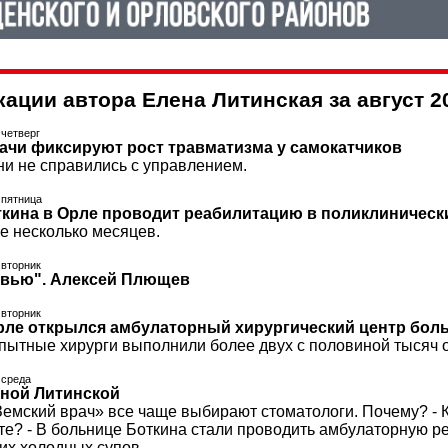
ации автора Елена Литинская за август 2
 четверг
ачи фиксируют рост травматизма у самокатчиков
ни не справились с управлением.
, пятница
кина в Орле проводит реабилитацию в поликлиническ
е несколько месяцев.
 вторник
рвью". Алексей Плющев
 вторник
Орле открылся амбулаторный хирургический центр бол
опытные хирурги выполнили более двух с половиной тысяч 
, среда
еной Литинской
Земский врач» все чаще выбирают стоматологи. Почему? - 
е? - В больнице Боткина стали проводить амбулаторную ре
их холодных супов.