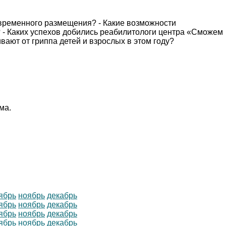
 временного размещения? - Какие возможности
- Каких успехов добились реабилитологи центра «Сможем
вают от гриппа детей и взрослых в этом году?
ма.
ябрь
ноябрь
декабрь
ябрь
ноябрь
декабрь
ябрь
ноябрь
декабрь
ябрь
ноябрь
декабрь