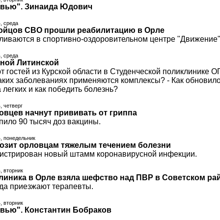
рвью". Зинаида Юдович
4, среда
ойцов СВО прошли реабилитацию в Орле
ливаются в спортивно-оздоровительном центре "Движение"
4, среда
еной Литинской
т гостей из Курской области в Студенческой поликлинике О
каких заболеваниях применяются комплексы? - Как обновило
 легких и как победить болезнь?
, четверг
ловцев начнут прививать от гриппа
пило 90 тысяч доз вакцины.
4, понедельник
розит орловцам тяжелым течением болезни
гистрирован новый штамм коронавирусной инфекции.
4, вторник
линика в Орле взяла шефство над ПВР в Советском ра
уда приезжают терапевты.
4, вторник
рвью". Константин Бобраков