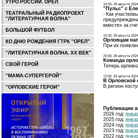
УТРО РОССИИ. ОРЕЛ
10:30, 28 августа 202
"Пульс" с Ел
ТЕАТРАЛЬНЫЙ РАДИОПРОЕКТ
- Как участко
"ЛИТЕРАТУРНАЯ ВОЛНА"
предупреждени
вместе» за сче
БОЛЬШОЙ ФУТБОЛ
15:30, 28 августа 202
Орловцам нап
КО ДНЮ РОЖДЕНИЯ ГТРК "ОРЕЛ"
При их появлен
"ЛИТЕРАТУРНАЯ ВОЛНА. ХХ ВЕК"
20:00, 28 августа 202
Команда орло
СВОЙ ГЕРОЙ
Теперь орловч
"МАМА-СУПЕРГЕРОЙ"
13:00, 29 августа 2024
В Орловской 
В регион посту
"ОРЛОВСКИЕ ГЕРОИ"
Публикации а
2026 год:
янва
2025 год:
янва
2024 год:
янва
2023 год:
янва
2022 год:
янва