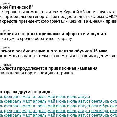
4, среда
еной Литинской"
вые терапевты помогают жителям Курской области в пунктах
я артериальной гипертензии предоставляет система ОМС? 
т средств президентского гранта? - Какими вакцинами приви
4, среда
омнили о первых признаках инфаркта и инсульта
ии нужно срочно обратиться к врачу.
4, среда
вского реабилитационного центра обучила 16 мам
анки могут самостоятельно заниматься со своими детьми до
, четверг
области продолжается прививочная кампания
пила первая партия вакцин от гриппа.
втора за другие периоды:
рь
февраль
март
апрель
май
июнь
июль
август
рь
февраль
март
апрель
май
июнь
июль
август
сентябрь
окт
рь
февраль
март
апрель
май
июнь
июль
август
сентябрь
окт
рь
февраль
март
апрель
май
июнь
июль
август
сентябрь
окт
рь
февраль
март
апрель
май
июнь
июль
август
сентябрь
окт