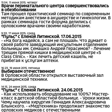
11:04, 11 июня 2015, четверг
Врачи перинатального центра совершенствовались
в обезболивании
Там прошел практический семинар по современным
методикам анестезии в акушерстве и гинекологии. В
рамках семинара гости форума делились с
орловскими врачами своими наработками.
9:53, 17 июня 2015, среда
"Пульс" с Еленой Литинской. 17.06.2015
- «На бога надейся, а сам не плошай». Что думает о
своей работе заведующий инсультным отделением
больницы им. Семашко Андрей Герасимов? - Лечение
трещин прямой кишки в медицинской центре «S
Class Clinic». - Как лечить детский кашель, не
прибегая к услугам аптеки.
16:23, 19 июня 2015, пятница
Выбираем отечественное!
В Орловской области открылся выставочный зал
медицинской техники.
14:15, 24 июня 2015, среда
"Пульс" с Еленой Литинской. 24.06.2015
- Как использовать оборудование на 100%? Мастер-
класс в детской областной больнице. - Уроки жизни.
Чему научила хирургия Геннадия Александровича
Блынского. - «Медтехника» продолжает знакомство
орловских медиков с отечественными