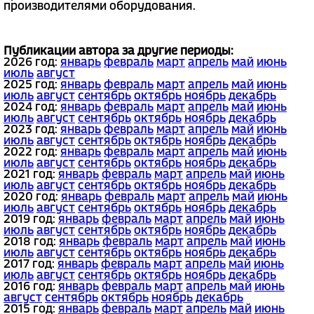
производителями оборудования.
Публикации автора за другие периоды:
2026 год:
январь
февраль
март
апрель
май
июнь
июль
август
2025 год:
январь
февраль
март
апрель
май
июнь
июль
август
сентябрь
октябрь
ноябрь
декабрь
2024 год:
январь
февраль
март
апрель
май
июнь
июль
август
сентябрь
октябрь
ноябрь
декабрь
2023 год:
январь
февраль
март
апрель
май
июнь
июль
август
сентябрь
октябрь
ноябрь
декабрь
2022 год:
январь
февраль
март
апрель
май
июнь
июль
август
сентябрь
октябрь
ноябрь
декабрь
2021 год:
январь
февраль
март
апрель
май
июнь
июль
август
сентябрь
октябрь
ноябрь
декабрь
2020 год:
январь
февраль
март
апрель
май
июнь
июль
август
сентябрь
октябрь
ноябрь
декабрь
2019 год:
январь
февраль
март
апрель
май
июнь
июль
август
сентябрь
октябрь
ноябрь
декабрь
2018 год:
январь
февраль
март
апрель
май
июнь
июль
август
сентябрь
октябрь
ноябрь
декабрь
2017 год:
январь
февраль
март
апрель
май
июнь
июль
август
сентябрь
октябрь
ноябрь
декабрь
2016 год:
январь
февраль
март
апрель
май
июнь
август
сентябрь
октябрь
ноябрь
декабрь
2015 год:
январь
февраль
март
апрель
май
июнь