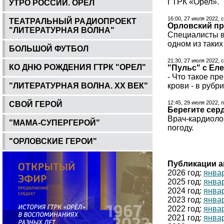
ГТРК «Орел».
УТРО РОССИИ. ОРЕЛ
16:00, 27 июля 2022, 
ТЕАТРАЛЬНЫЙ РАДИОПРОЕКТ
Орловский пр
"ЛИТЕРАТУРНАЯ ВОЛНА"
Специалисты в
одном из таки
БОЛЬШОЙ ФУТБОЛ
21:30, 27 июля 2022, 
КО ДНЮ РОЖДЕНИЯ ГТРК "ОРЕЛ"
"Пульс" с Еле
- Что такое пр
"ЛИТЕРАТУРНАЯ ВОЛНА. ХХ ВЕК"
крови - в рубр
12:45, 29 июля 2022, 
СВОЙ ГЕРОЙ
Берегите сер
Врач-кардиоло
"МАМА-СУПЕРГЕРОЙ"
погоду.
"ОРЛОВСКИЕ ГЕРОИ"
Публикации а
2026 год:
янва
2025 год:
янва
2024 год:
янва
2023 год:
янва
2022 год:
янва
2021 год:
янва