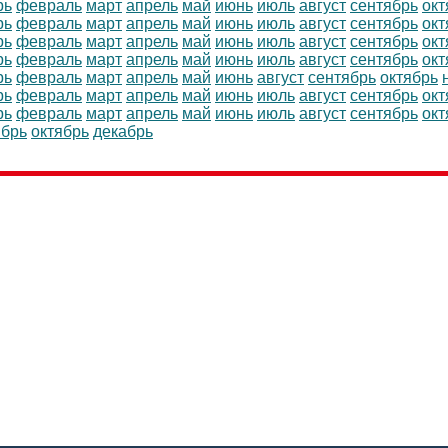
рь
февраль
март
апрель
май
июнь
июль
август
сентябрь
окт
рь
февраль
март
апрель
май
июнь
июль
август
сентябрь
окт
рь
февраль
март
апрель
май
июнь
июль
август
сентябрь
окт
рь
февраль
март
апрель
май
июнь
июль
август
сентябрь
окт
рь
февраль
март
апрель
май
июнь
август
сентябрь
октябрь
рь
февраль
март
апрель
май
июнь
июль
август
сентябрь
окт
рь
февраль
март
апрель
май
июнь
июль
август
сентябрь
окт
ябрь
октябрь
декабрь