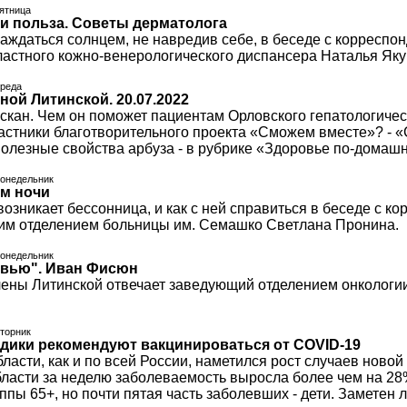
пятница
 и польза. Советы дерматолога
лаждаться солнцем, не навредив себе, в беседе с корресп
ластного кожно-венерологического диспансера Наталья Як
среда
ной Литинской. 20.07.2022
скан. Чем он поможет пациентам Орловского гепатологич
астники благотворительного проекта «Сможем вместе»? - «
Полезные свойства арбуза - в рубрике «Здоровье по-домаш
понедельник
м ночи
возникает бессонница, и как с ней справиться в беседе с
им отделением больницы им. Семашко Светлана Пронина.
понедельник
рвью". Иван Фисюн
ены Литинской отвечает заведующий отделением онкологии
вторник
дики рекомендуют вакцинироваться от COVID-19
бласти, как и по всей России, наметился рост случаев нов
бласти за неделю заболеваемость выросла более чем на 2
ппы 65+, но почти пятая часть заболевших - дети. Заметен