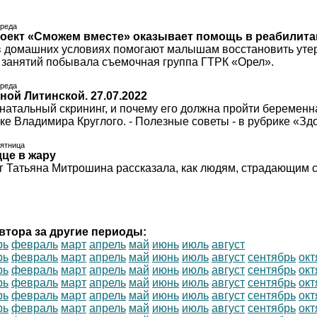
среда
оект «Сможем вместе» оказывает помощь в реабилит
 домашних условиях помогают малышам восстановить уте
х занятий побывала съемочная группа ГТРК «Орел».
среда
ной Литинской. 27.07.2022
енатальный скрининг, и почему его должна пройти беремен
ике Владимира Круглого. - Полезные советы - в рубрике «З
пятница
дце в жару
г Татьяна Митрошина рассказала, как людям, страдающим 
втора за другие периоды:
рь
февраль
март
апрель
май
июнь
июль
август
рь
февраль
март
апрель
май
июнь
июль
август
сентябрь
окт
рь
февраль
март
апрель
май
июнь
июль
август
сентябрь
окт
рь
февраль
март
апрель
май
июнь
июль
август
сентябрь
окт
рь
февраль
март
апрель
май
июнь
июль
август
сентябрь
окт
рь
февраль
март
апрель
май
июнь
июль
август
сентябрь
окт