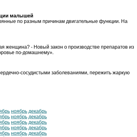
ации малышей
рянные по разным причинам двигательные функции. На
ная женщина? - Новый закон о производстве препаратов из
доровье по-домашнему».
сердечно-сосудистыми заболеваниями, пережить жаркую
ябрь
ноябрь
декабрь
ябрь
ноябрь
декабрь
ябрь
ноябрь
декабрь
ябрь
ноябрь
декабрь
ябрь
ноябрь
декабрь