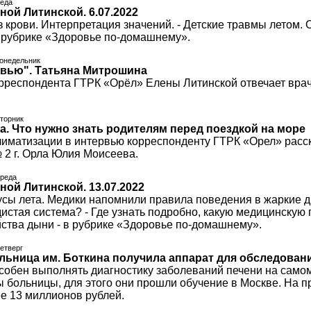
реда
ной Литинской. 6.07.2022
 крови. Интерпретация значений. - Детские травмы летом. О
в рубрике «Здоровье по-домашнему».
понедельник
рвью". Татьяна Митрошина
рреспондента ГТРК «Орёл» Елены Литинской отвечает врач
вторник
а. Что нужно знать родителям перед поездкой на море
лиматизации в интервью корреспонденту ГТРК «Орел» расс
 2 г. Орла Юлия Моисеева.
среда
ной Литинской. 13.07.2022
усы лета. Медики напомнили правила поведения в жаркие дн
дистая система? - Где узнать подробно, какую медицинску
ства дыни - в рубрике «Здоровье по-домашнему».
четверг
льница им. Боткина получила аппарат для обследован
собен выполнять диагностику заболеваний печени на самом
 больницы, для этого они прошли обучение в Москве. На 
е 13 миллионов рублей.