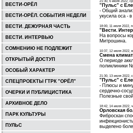
21:30, 6 июля 2022, с
ВЕСТИ-ОРЁЛ
"Пульс" с Еле
- Общий анализ
ВЕСТИ-ОРЁЛ. СОБЫТИЯ НЕДЕЛИ
укусила оса - 
ВЕСТИ. ДЕЖУРНАЯ ЧАСТЬ
18:00, 11 июля 2022, 
"Вести. Инте
На вопросы ко
ВЕСТИ. ИНТЕРВЬЮ
Митрошина.
СОМНЕНИЮ НЕ ПОДЛЕЖИТ
10:37, 12 июля 2022, 
Смена климат
ОТКРЫТЫЙ ДОСТУП
О периоде акк
поликлиники №
ОСОБЫЙ ХАРАКТЕР
21:30, 13 июля 2022, 
"Пульс" с Еле
СПЕЦПРОЕКТЫ ГТРК "ОРЁЛ"
- Плюсы и мин
сердечно-сосу
ОЧЕРКИ И ПУБЛИЦИСТИКА
Полезные свой
АРХИВНОЕ ДЕЛО
18:42, 14 июля 2022, 
Орловская бо
ПАРК КУЛЬТУРЫ
Фиброскан спо
инфекционисты
ПУЛЬС
выделено боле