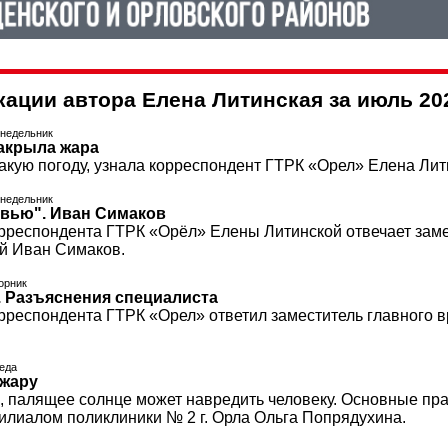
кации автора Елена Литинская за июль 20
онедельник
акрыла жара
такую погоду, узнала корреспондент ГТРК «Орел» Елена Лит
онедельник
рвью". Иван Симаков
рреспондента ГТРК «Орёл» Елены Литинской отвечает зам
ой Иван Симаков.
торник
. Разъяснения специалиста
рреспондента ГТРК «Орел» ответил заместитель главного 
реда
 жару
, палящее солнце может навредить человеку. Основные пр
лиалом поликлиники № 2 г. Орла Ольга Попрядухина.