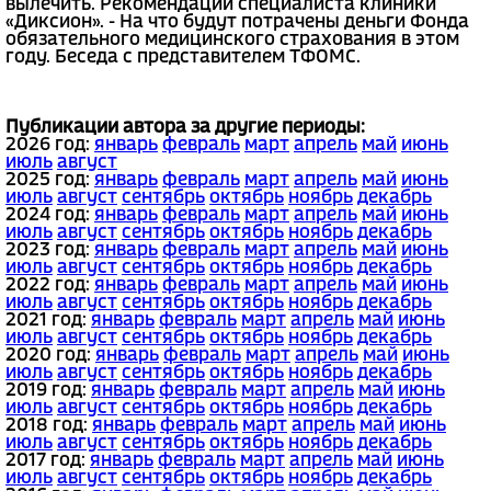
вылечить. Рекомендации специалиста клиники
«Диксион». - На что будут потрачены деньги Фонда
обязательного медицинского страхования в этом
году. Беседа с представителем ТФОМС.
Публикации автора за другие периоды:
2026 год:
январь
февраль
март
апрель
май
июнь
июль
август
2025 год:
январь
февраль
март
апрель
май
июнь
июль
август
сентябрь
октябрь
ноябрь
декабрь
2024 год:
январь
февраль
март
апрель
май
июнь
июль
август
сентябрь
октябрь
ноябрь
декабрь
2023 год:
январь
февраль
март
апрель
май
июнь
июль
август
сентябрь
октябрь
ноябрь
декабрь
2022 год:
январь
февраль
март
апрель
май
июнь
июль
август
сентябрь
октябрь
ноябрь
декабрь
2021 год:
январь
февраль
март
апрель
май
июнь
июль
август
сентябрь
октябрь
ноябрь
декабрь
2020 год:
январь
февраль
март
апрель
май
июнь
июль
август
сентябрь
октябрь
ноябрь
декабрь
2019 год:
январь
февраль
март
апрель
май
июнь
июль
август
сентябрь
октябрь
ноябрь
декабрь
2018 год:
январь
февраль
март
апрель
май
июнь
июль
август
сентябрь
октябрь
ноябрь
декабрь
2017 год:
январь
февраль
март
апрель
май
июнь
июль
август
сентябрь
октябрь
ноябрь
декабрь