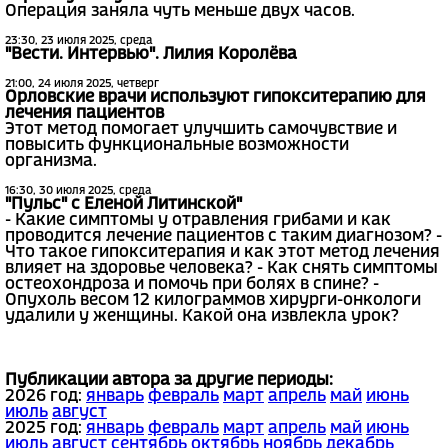
Операция заняла чуть меньше двух часов.
23:30, 23 июля 2025, среда
"Вести. Интервью". Лилия Королёва
21:00, 24 июля 2025, четверг
Орловские врачи используют гипокситерапию для
лечения пациентов
Этот метод помогает улучшить самочувствие и
повысить функциональные возможности
организма.
16:30, 30 июля 2025, среда
"Пульс" с Еленой Литинской"
- Какие симптомы у отравления грибами и как
проводится лечение пациентов с таким диагнозом? -
Что такое гипокситерапия и как этот метод лечения
влияет на здоровье человека? - Как снять симптомы
остеохондроза и помочь при болях в спине? -
Опухоль весом 12 килограммов хирурги-онкологи
удалили у женщины. Какой она извлекла урок?
Публикации автора за другие периоды:
2026 год:
январь
февраль
март
апрель
май
июнь
июль
август
2025 год:
январь
февраль
март
апрель
май
июнь
июль
август
сентябрь
октябрь
ноябрь
декабрь