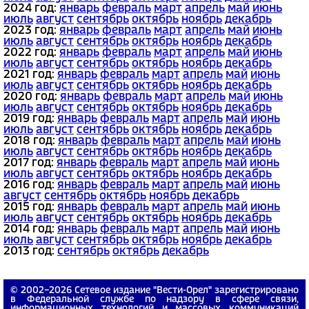
2024 год:
январь
февраль
март
апрель
май
июнь
июль
август
сентябрь
октябрь
ноябрь
декабрь
2023 год:
январь
февраль
март
апрель
май
июнь
июль
август
сентябрь
октябрь
ноябрь
декабрь
2022 год:
январь
февраль
март
апрель
май
июнь
июль
август
сентябрь
октябрь
ноябрь
декабрь
2021 год:
январь
февраль
март
апрель
май
июнь
июль
август
сентябрь
октябрь
ноябрь
декабрь
2020 год:
январь
февраль
март
апрель
май
июнь
июль
август
сентябрь
октябрь
ноябрь
декабрь
2019 год:
январь
февраль
март
апрель
май
июнь
июль
август
сентябрь
октябрь
ноябрь
декабрь
2018 год:
январь
февраль
март
апрель
май
июнь
июль
август
сентябрь
октябрь
ноябрь
декабрь
2017 год:
январь
февраль
март
апрель
май
июнь
июль
август
сентябрь
октябрь
ноябрь
декабрь
2016 год:
январь
февраль
март
апрель
май
июнь
август
сентябрь
октябрь
ноябрь
декабрь
2015 год:
январь
февраль
март
апрель
май
июнь
июль
август
сентябрь
октябрь
ноябрь
декабрь
2014 год:
январь
февраль
март
апрель
май
июнь
июль
август
сентябрь
октябрь
ноябрь
декабрь
2013 год:
сентябрь
октябрь
декабрь
© 2002−2026 Сетевое издание "Вести-Орел" зарегистрировано
в Федеральной службе по надзору в сфере связи,
информационных технологий и массовых коммуникаций