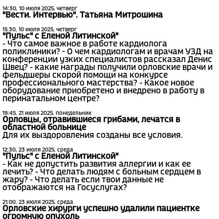
14:30, 10 июля 2025, четверг
"Вести. Интервью". Татьяна Митрошина
15:30, 10 июля 2025, четверг
"Пульс" с Еленой Литинской"
- Что самое важное в работе кардиолога
поликлиники? - О чем кардиологам и врачам УЗД на
конференции узких специалистов рассказал Денис
Швец? - какие награды получили орловские врачи и
фельдшеры скорой помощи на конкурсе
профессионального мастерства? - Какое новое
оборудование приобретено и внедрено в работу в
перинатальном центре?
19:45, 21 июля 2025, понедельник
Орловцы, отравившиеся грибами, лечатся в
областной больнице
Для их выздоровления созданы все условия.
12:30, 23 июля 2025, среда
"Пульс" с Еленой Литинской"
- Как не допустить развития аллергии и как ее
лечить? - Что делать людям с больным сердцем в
жару? - Что делать если твои данные не
отображаются на Госуслугах?
21:00, 23 июля 2025, среда
Орловские хирурги успешно удалили пациентке
огромную опухоль