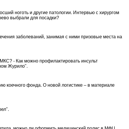
росший ноготь и другие патологии. Интервью с хирургом
ерево выбрали для посадки?
ечения заболеваний, занимая с ними призовые места на
 МКС? - Как можно профилактировать инсульт
ном Журило".
ю коечного фонда. О новой логистике – в материале
ел".
етила, можно ли оформить медицинский полис в МФЦ,