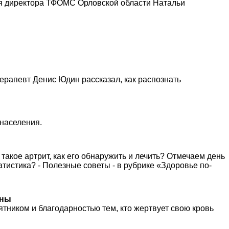
ля директора ТФОМС Орловской области Натальи
ерапевт Денис Юдин рассказал, как распознать
населения.
такое артрит, как его обнаружить и лечить? Отмечаем день
атистика? - Полезные советы - в рубрике «Здоровье по-
ины
тником и благодарностью тем, кто жертвует свою кровь