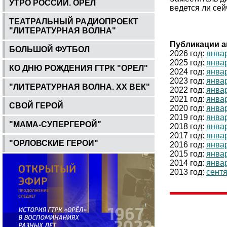
УТРО РОССИИ. ОРЕЛ
ведется ли се
ТЕАТРАЛЬНЫЙ РАДИОПРОЕКТ
"ЛИТЕРАТУРНАЯ ВОЛНА"
Публикации а
БОЛЬШОЙ ФУТБОЛ
2026 год:
янва
2025 год:
янва
КО ДНЮ РОЖДЕНИЯ ГТРК "ОРЕЛ"
2024 год:
янва
2023 год:
янва
"ЛИТЕРАТУРНАЯ ВОЛНА. ХХ ВЕК"
2022 год:
янва
2021 год:
янва
СВОЙ ГЕРОЙ
2020 год:
янва
2019 год:
янва
"МАМА-СУПЕРГЕРОЙ"
2018 год:
янва
2017 год:
янва
"ОРЛОВСКИЕ ГЕРОИ"
2016 год:
янва
2015 год:
янва
2014 год:
янва
2013 год:
сент