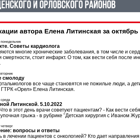
кации автора Елена Литинская за октябрь 
, понедельник
кте. Советы кардиолога
ются многие хронические заболевания, в том числе и серд
 смертности, стоит инфаркт. О том, как вести себя после 
.
 вторник
е смолоду
тальмологов все чаще становятся не пожилые люди, а дети
 ГТРК «Орел» Елена Литинская.
, среда
ной Литинской. 5.10.2022
 Что в этот день врачи советуют пациентам? - Как вести се
Пупочная грыжа - в рубрике "Детская хирургия с Иваном Жур
 четверг
ние: вопросы и ответы
ь в лечении пациентов с онкологией? Кто дает направлени