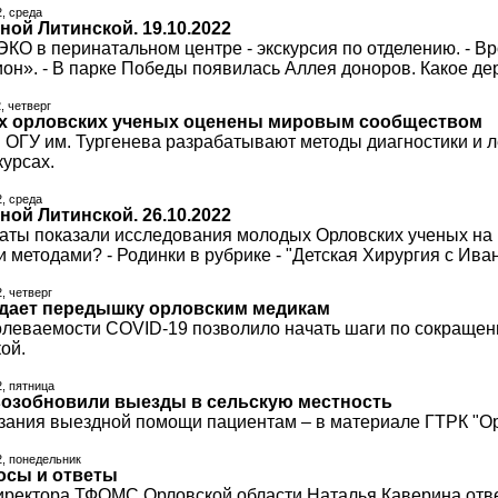
2, среда
ной Литинской. 19.10.2022
 ЭКО в перинатальном центре - экскурсия по отделению. - В
ион». - В парке Победы появилась Аллея доноров. Какое д
, четверг
х орловских ученых оценены мировым сообществом
 ОГУ им. Тургенева разрабатывают методы диагностики и л
курсах.
2, среда
ной Литинской. 26.10.2022
ьтаты показали исследования молодых Орловских ученых на
 методами? - Родинки в рубрике - "Детская Хирургия с Ива
2, четверг
дает передышку орловским медикам
леваемости COVID-19 позволило начать шаги по сокращени
ой.
2, пятница
озобновили выезды в сельскую местность
азания выездной помощи пациентам – в материале ГТРК "Ор
2, понедельник
осы и ответы
иректора ТФОМС Орловской области Наталья Каверина отв