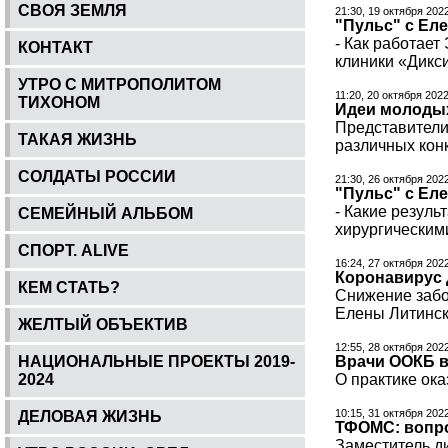
СВОЯ ЗЕМЛЯ
21:30, 19 октября 202
"Пульс" с Еле
- Как работает
КОНТАКТ
клиники «Дикс
УТРО С МИТРОПОЛИТОМ
11:20, 20 октября 2022
ТИХОНОМ
Идеи молоды
Представители
ТАКАЯ ЖИЗНЬ
различных кон
СОЛДАТЫ РОССИИ
21:30, 26 октября 202
"Пульс" с Еле
- Какие резул
СЕМЕЙНЫЙ АЛЬБОМ
хирургическими
СПОРТ. ALIVE
16:24, 27 октября 202
Коронавирус 
КЕМ СТАТЬ?
Снижение забо
Елены Литинск
ЖЕЛТЫЙ ОБЪЕКТИВ
12:55, 28 октября 202
НАЦИОНАЛЬНЫЕ ПРОЕКТЫ 2019-
Врачи ООКБ в
2024
О практике ок
10:15, 31 октября 202
ДЕЛОВАЯ ЖИЗНЬ
ТФОМС: вопр
Заместитель д