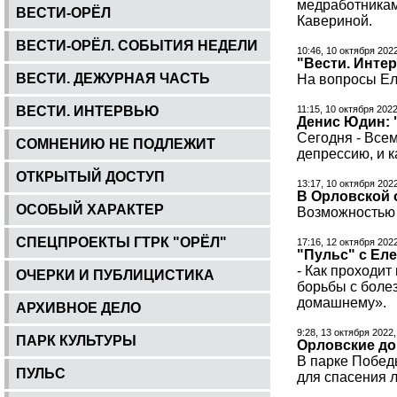
медработникам
ВЕСТИ-ОРЁЛ
Кавериной.
ВЕСТИ-ОРЁЛ. СОБЫТИЯ НЕДЕЛИ
10:46, 10 октября 202
"Вести. Инте
ВЕСТИ. ДЕЖУРНАЯ ЧАСТЬ
На вопросы Ел
ВЕСТИ. ИНТЕРВЬЮ
11:15, 10 октября 202
Денис Юдин: 
Сегодня - Все
СОМНЕНИЮ НЕ ПОДЛЕЖИТ
депрессию, и к
ОТКРЫТЫЙ ДОСТУП
13:17, 10 октября 202
В Орловской 
ОСОБЫЙ ХАРАКТЕР
Возможностью 
СПЕЦПРОЕКТЫ ГТРК "ОРЁЛ"
17:16, 12 октября 202
"Пульс" с Еле
- Как проходит
ОЧЕРКИ И ПУБЛИЦИСТИКА
борьбы с болез
домашнему».
АРХИВНОЕ ДЕЛО
9:28, 13 октября 2022,
ПАРК КУЛЬТУРЫ
Орловские до
В парке Побед
ПУЛЬС
для спасения 