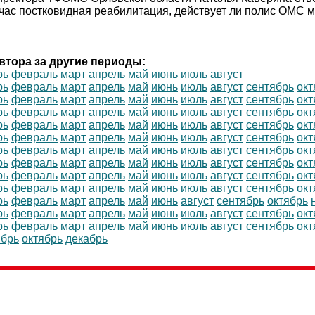
йчас постковидная реабилитация, действует ли полис ОМС м
втора за другие периоды:
рь
февраль
март
апрель
май
июнь
июль
август
рь
февраль
март
апрель
май
июнь
июль
август
сентябрь
окт
рь
февраль
март
апрель
май
июнь
июль
август
сентябрь
окт
рь
февраль
март
апрель
май
июнь
июль
август
сентябрь
окт
рь
февраль
март
апрель
май
июнь
июль
август
сентябрь
окт
рь
февраль
март
апрель
май
июнь
июль
август
сентябрь
окт
рь
февраль
март
апрель
май
июнь
июль
август
сентябрь
окт
рь
февраль
март
апрель
май
июнь
июль
август
сентябрь
окт
рь
февраль
март
апрель
май
июнь
июль
август
сентябрь
окт
рь
февраль
март
апрель
май
июнь
июль
август
сентябрь
окт
рь
февраль
март
апрель
май
июнь
август
сентябрь
октябрь
рь
февраль
март
апрель
май
июнь
июль
август
сентябрь
окт
рь
февраль
март
апрель
май
июнь
июль
август
сентябрь
окт
ябрь
октябрь
декабрь