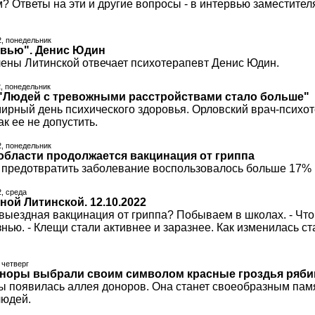
? Ответы на эти и другие вопросы - в интервью заместите
2, понедельник
рвью". Денис Юдин
ены Литинской отвечает психотерапевт Денис Юдин.
2, понедельник
"Людей с тревожными расстройствами стало больше"
мирный день психического здоровья. Орловский врач-психот
ак ее не допустить.
2, понедельник
области продолжается вакцинация от гриппа
предотвратить заболевание воспользовалось больше 17% 
2, среда
ной Литинской. 12.10.2022
 выездная вакцинация от гриппа? Побываем в школах. - Что 
нью. - Клещи стали активнее и заразнее. Как изменилась ст
 четверг
норы выбрали своим символом красные гроздья ряб
ы появилась аллея доноров. Она станет своеобразным памя
людей.