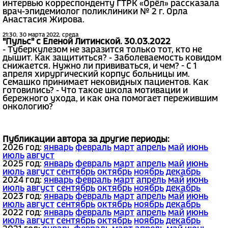
интервью корреспонденту ГТРК «Орёл» рассказала
врач-эпидемиолог поликлиники № 2 г. Орла
Анастасия Жирова.
21:30, 30 марта 2022, среда
"Пульс" с Еленой Литинской. 30.03.2022
- Туберкулезом не заразится только тот, кто не
дышит. Как защититься? - Заболеваемость ковидом
снижается. Нужно ли прививаться, и чем? - С 1
апреля хирургический корпус больницы им.
Семашко принимает нековидных пациентов. Как
готовились? - Что такое школа мотивации и
бережного ухода, и как она помогает пережившим
онкологию?
Публикации автора за другие периоды:
2026 год:
январь
февраль
март
апрель
май
июнь
июль
август
2025 год:
январь
февраль
март
апрель
май
июнь
июль
август
сентябрь
октябрь
ноябрь
декабрь
2024 год:
январь
февраль
март
апрель
май
июнь
июль
август
сентябрь
октябрь
ноябрь
декабрь
2023 год:
январь
февраль
март
апрель
май
июнь
июль
август
сентябрь
октябрь
ноябрь
декабрь
2022 год:
январь
февраль
март
апрель
май
июнь
июль
август
сентябрь
октябрь
ноябрь
декабрь