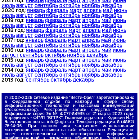
2021 год:
январь
февраль
март
апрель
май
июнь
июль
август
сентябрь
октябрь
ноябрь
декабрь
2020 год:
январь
февраль
март
апрель
май
июнь
июль
август
сентябрь
октябрь
ноябрь
декабрь
2019 год:
январь
февраль
март
апрель
май
июнь
июль
август
сентябрь
октябрь
ноябрь
декабрь
2018 год:
январь
февраль
март
апрель
май
июнь
июль
август
сентябрь
октябрь
ноябрь
декабрь
2017 год:
январь
февраль
март
апрель
май
июнь
июль
август
сентябрь
октябрь
ноябрь
декабрь
2016 год:
январь
февраль
март
апрель
май
июнь
август
сентябрь
октябрь
ноябрь
декабрь
2015 год:
январь
февраль
март
апрель
май
июнь
июль
август
сентябрь
октябрь
ноябрь
декабрь
2014 год:
январь
февраль
март
апрель
май
июнь
июль
август
сентябрь
октябрь
ноябрь
декабрь
2013 год:
сентябрь
октябрь
декабрь
© 2002−2026 Сетевое издание "Вести-Орел" зарегистрировано
в Федеральной службе по надзору в сфере связи,
информационных технологий и массовых коммуникаций
(Роскомнадзор). Реестровая запись средства массовой
информации серия Эл № ФС77-84935 от 21 марта 2023 года.
Учредитель - ФГУП "ВГТРК". Главный редактор - Куревин Н. Г.
Электронная почта: info@ogtrk.ru. Телефон редакции: 8 (4862)
76-14-06. При полном или частичном использовании
материалов гипер-ссылка на сайт обязательна. Редакция не
несет ответственности за достоверность информации,
опубликованной в рекламных объявлениях. Редакция не