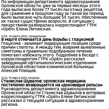
По информации департамента здравоохранения
Орловской области, уже за первые месяцы этого
года выписано более 77 тысяч льготных рецептов,
для сравнения в прошлом году за такой же период
было выписано чуть большее 55 тысяч. Обеспечение
их также существенно возросло. В ситуации с
лекарствами разбиралась корреспондент ГТРК
«Орёл» Елена Литинская.
11:34, 14 марта 2022, понедельник
В марте отмечается день борьбы с глаукомой
Глаукома - занимает лидирующие позиции среди
причин слепоты. А между тем, вовремя выявленные
симптомы и правильно подобранное лечение
помогают избежать этого. Подробнее в беседе с
корреспондентом ГТРК «Орёл» рассказал
заведующий офтальмологическим отделением
Орловской областной клинической больницы
Алексей Плющев.
12:22, 15 марта 2022, вторник
Станислав Шувалов: орловская медицина
постепенно возвращается на «доковидые рельсы»
Руководитель департамента здравоохранения
Орловской области Станислав Шувалов в интервью
корреспонденту ГТРК «Орёл» Елене Литинской
рассказал о текущей ситуации в здравоохранении
региона.