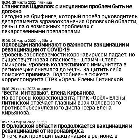
19:34, 25 марта 2022, пятница
Станислав Шувалов: с инсулином проблем быть не
должно
Сегодня на брифинге, который провёл руководитель
департамента здравоохранения Орловской области,
речь шла о возможных проблемах с
лекарственными препаратами.
15:06, 26 марта 2022, суббота
Орловцам напоминают о важности вакцинации и
ревакцинации от COVID-19
Уровень заболеваемости коронавирусом падает, но
существует новая опасность – штамм «Стелс-
омикрон». Уровень коллективного иммунитета в
регионе уже снизился до 59,1%. Защитить себя
поможет прививка. Подробнее – в сюжете
корреспондента ГТРК «Орел» Елены Литинской.
18:18, 29 марта 2022, вторник
"Вести. Интервью". Елена Кирьянова
На вопросы корреспондента ГТРК «Орёл» Елены
Литинской отвечает главный врач Орловского
противотуберкулёзного диспансера Елена
Кирьянова.
11:37, 30 марта 2022, среда
В Орловской области продолжается вакцинация и
ревакцинация от коронавируса
О том, как проходит вакцинация в регионе, в