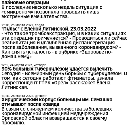
плановые операции
В последние несколько недель ситуация с
«омикроном» позволяла проводить лишь
экстренные вмешательства.
21:30, 23 марта 2022, среда
"Пульс" с Еленой Литинской. 23.03.2022
- Что такое тромбоэкстракция, и в каких ситуациях
эта операция применяется? - Проводиться ли сейчас
реабилитация и углублённая диспансеризация
после заболевания, вызванного коронавирусом? -
Как снять усталость - в рубрике «Здоровье по-
домашнему».
12:15, 24 марта 2022, четверг
90% больных туберкулёзом удаётся вылечить
Сегодня - Всемирный день борьбы с туберкулезом. О
том, как сегодня работают фтизиатры, узнала
корреспондент ГТРК «Орёл» расскажет Елена
Литинская.
16:58, 24 марта 2022, четверг
Хирургический корпус больницы им. Семашко
отмывают после ковида
В связи со снижением количества заболевших
коронавирусной инфекцией медучреждения
Орловской области возвращаются к своему
профилю.