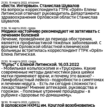
21:30, 15 марта 2022, вторник
«Вести. Интервью». Станислав Шувалов
На вопросы корреспондента ГТРК «Орёл» Елены
Литинской отвечает руководитель Департамента
здравоохранения Орловской области Станислав
Шувалов.
11:56, 16 марта 2022, среда
Медики настойчиво рекомендуют не затягивать с
лечением болезней
Лечение, проведённое до периода обострения,
является профилактикой тяжёлых заболеваний. С
врачами Орловской областной клинической
больницы встретилась корреспондент ГТРК «Орёл»
Елена Литинская.
21:30, 16 марта 2022, среда
"Пульс" с Еленой Литинской. 16.03.2022
- Мобильная кольпоскопия и «Трускрин». Какие
современные методы диагностики рака шейки
матки применяют врачи, и почему это важно? -
Лимфобластный лейкоз – подробности о симптомах
и лечении недуга. - Есть ли сегодня сложности с
лекарствами? Мнение аптекарей, руководства и
горожан. - Полезные утренние процедуры - в
рубрике «Здоровье по-домашнему».
18:50, 19 марта 2022, суббота
В орловском НКМЦ им. Круглой возобновились