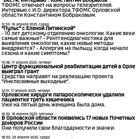
"Вести. Интервью". Константин Бобраков
ТФОМС отвечает на вопросы телезрителей.
Интервью с И.О. директора ТФОМС Орловской
области Константином Бобраковым.
12:30, 16 апреля 2025, среда
"Пульс" с Еленой Литинской"
- 10 лет детскому отделению онкологии. Какие вехи
самые важные? - Рентгенодиагностика для
выявления онкологии, какие новые методы
внедряются? - Аллергия на пыльцу, когда начало
сезона и какие симптомы?
10:58, 17 апреля 2025, четверг
Центр функциональной реабилитации детей в Орле
выиграл грант
Средства направят на реализацию проекта
"Инклюзивные выходные".
12:01, 17 апреля 2025, четверг
Орловские хирурги лапароскопически удалили
пациентке треть кишечника
Уже на пятый день женщина была дома.
19:50, 18 апреля 2025, пятница
В Орловской области появились 17 новых Почетных
доноров России
Они получили свои благодарности и значки.
18:30, 23 апреля 2025, среда