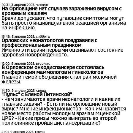
20:31, 3 апреля 2025, четверг
На Орловщине нет случаев заражения вирусом с
кровавым кашлем
Врачи допускают, что пугающие симптомы могут
быть просто индивидуальной реакцией организма
на инфекцию.
16:48, 5 апреля 2025, суббота
Орловских неонатологов поздравили с
профессиональным праздником
Именно эти врачи первыми оценивают состояние
здоровья новорожденного.
12:00, 8 апреля 2025, вторник
В Орловском онкодиспансере состоялась
конференция маммологов и гинекологов
Главной темой обсуждения стал рак молочной
железы.
14:30, 9 апреля 2025, среда
"Пульс" с Еленой Литинской"
- Чем занимаются врачи неонатологи и какие их
главные задачи? - Есть ли на орловщине новый
вирус? Мнение инфекционистов - Как им нравится
новое место работы молодым врачам Мценской
ЦРБ? - Какие призы можно выиграть во второй
поликлинике пройдя диспансеризацию?
21:01, 9 апреля 2025, среда