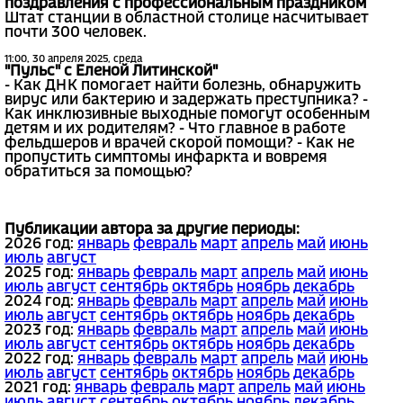
поздравления с профессиональным праздником
Штат станции в областной столице насчитывает
почти 300 человек.
11:00, 30 апреля 2025, среда
"Пульс" с Еленой Литинской"
- Как ДНК помогает найти болезнь, обнаружить
вирус или бактерию и задержать преступника? -
Как инклюзивные выходные помогут особенным
детям и их родителям? - Что главное в работе
фельдшеров и врачей скорой помощи? - Как не
пропустить симптомы инфаркта и вовремя
обратиться за помощью?
Публикации автора за другие периоды:
2026 год:
январь
февраль
март
апрель
май
июнь
июль
август
2025 год:
январь
февраль
март
апрель
май
июнь
июль
август
сентябрь
октябрь
ноябрь
декабрь
2024 год:
январь
февраль
март
апрель
май
июнь
июль
август
сентябрь
октябрь
ноябрь
декабрь
2023 год:
январь
февраль
март
апрель
май
июнь
июль
август
сентябрь
октябрь
ноябрь
декабрь
2022 год:
январь
февраль
март
апрель
май
июнь
июль
август
сентябрь
октябрь
ноябрь
декабрь
2021 год:
январь
февраль
март
апрель
май
июнь
июль
август
сентябрь
октябрь
ноябрь
декабрь