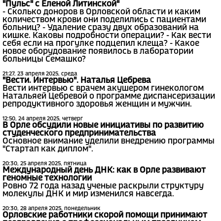
"Пульс" с Еленой Литинской"
- Сколько доноров в Орловской области и каким
количеством крови они поделились с пациентами
больниц? - Удаление сразу двух образований на
кишке. Каковы подробности операции? - Как вести
себя если на прогулке подцепил клеща? - Какое
новое оборудование появилось в лаборатории
больницы Семашко?
21:27, 23 апреля 2025, среда
"Вести. Интервью". Наталья Цебрева
Вести интервью с врачем акушером гинекологом
Натальяей Цебревой о программе диспансеризации
репродуктивного здоровья женщин и мужчин.
12:50, 24 апреля 2025, четверг
В Орле обсудили новые инициативы по развитию
студенческого предпринимательства
Основное внимание уделили внедрению программы
"Стартап как диплом".
20:30, 25 апреля 2025, пятница
Международный день ДНК: как в Орле развивают
геномные технологии
Ровно 72 года назад ученые раскрыли структуру
молекулы ДНК и мир изменился навсегда.
20:30, 28 апреля 2025, понедельник
Орловские работники скорой помощи принимают