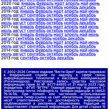
2020 год:
январь
февраль
март
апрель
май
июнь
июль
август
сентябрь
октябрь
ноябрь
декабрь
2019 год:
январь
февраль
март
апрель
май
июнь
июль
август
сентябрь
октябрь
ноябрь
декабрь
2018 год:
январь
февраль
март
апрель
май
июнь
июль
август
сентябрь
октябрь
ноябрь
декабрь
2017 год:
январь
февраль
март
апрель
май
июнь
июль
август
сентябрь
октябрь
ноябрь
декабрь
2016 год:
январь
февраль
март
апрель
май
июнь
август
сентябрь
октябрь
ноябрь
декабрь
2015 год:
январь
февраль
март
апрель
май
июнь
июль
август
сентябрь
октябрь
ноябрь
декабрь
2014 год:
январь
февраль
март
апрель
май
июнь
июль
август
сентябрь
октябрь
ноябрь
декабрь
2013 год:
сентябрь
октябрь
декабрь
© 2002−2026 Сетевое издание "Вести-Орел" зарегистрировано
в Федеральной службе по надзору в сфере связи,
информационных технологий и массовых коммуникаций
(Роскомнадзор). Реестровая запись средства массовой
информации серия Эл № ФС77-84935 от 21 марта 2023 года.
Учредитель - ФГУП "ВГТРК". Главный редактор - Куревин Н. Г.
Электронная почта: info@ogtrk.ru. Телефон редакции: 8 (4862)
76-14-06. При полном или частичном использовании
материалов гипер-ссылка на сайт обязательна. Редакция не
несет ответственности за достоверность информации,
опубликованной в рекламных объявлениях. Редакция не
предоставляет справочной информации. Для детей старше 16