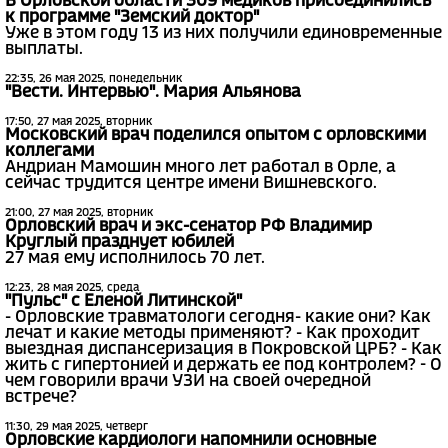
В Орловской области 309 медиков присоединились
к программе "Земский доктор"
Уже в этом году 13 из них получили единовременные
выплаты.
22:35, 26 мая 2025, понедельник
"Вести. Интервью". Мария Альянова
17:50, 27 мая 2025, вторник
Московский врач поделился опытом с орловскими
коллегами
Андриан Мамошин много лет работал в Орле, а
сейчас трудится центре имени Вишневского.
21:00, 27 мая 2025, вторник
Орловский врач и экс-сенатор РФ Владимир
Круглый празднует юбилей
27 мая ему исполнилось 70 лет.
12:23, 28 мая 2025, среда
"Пульс" с Еленой Литинской"
- Орловские травматологи сегодня- какие они? Как
лечат и какие методы применяют? - Как проходит
выездная диспансеризация в Покровской ЦРБ? - Как
жить с гипертонией и держать ее под контролем? - О
чем говорили врачи УЗИ на своей очередной
встрече?
11:30, 29 мая 2025, четверг
Орловские кардиологи напомнили основные