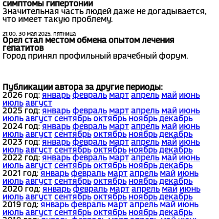
симптомы гипертонии
Значительная часть людей даже не догадывается,
что имеет такую проблему.
21:00, 30 мая 2025, пятница
Орел стал местом обмена опытом лечения
гепатитов
Город принял профильный врачебный форум.
Публикации автора за другие периоды:
2026 год:
январь
февраль
март
апрель
май
июнь
июль
август
2025 год:
январь
февраль
март
апрель
май
июнь
июль
август
сентябрь
октябрь
ноябрь
декабрь
2024 год:
январь
февраль
март
апрель
май
июнь
июль
август
сентябрь
октябрь
ноябрь
декабрь
2023 год:
январь
февраль
март
апрель
май
июнь
июль
август
сентябрь
октябрь
ноябрь
декабрь
2022 год:
январь
февраль
март
апрель
май
июнь
июль
август
сентябрь
октябрь
ноябрь
декабрь
2021 год:
январь
февраль
март
апрель
май
июнь
июль
август
сентябрь
октябрь
ноябрь
декабрь
2020 год:
январь
февраль
март
апрель
май
июнь
июль
август
сентябрь
октябрь
ноябрь
декабрь
2019 год:
январь
февраль
март
апрель
май
июнь
июль
август
сентябрь
октябрь
ноябрь
декабрь