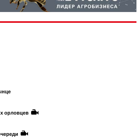
ынце
ых орловцев
очереди