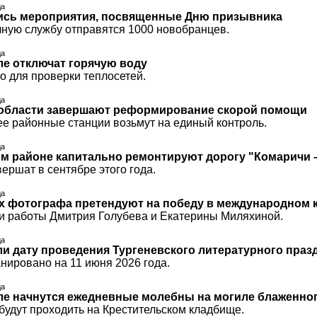
да
ись мероприятия, посвященные Дню призывника
чную службу отправятся 1000 новобранцев.
да
ле отключат горячую воду
о для проверки теплосетей.
да
 области завершают реформирование скорой помощи
ее районные станции возьмут на единый контроль.
да
м районе капитально ремонтируют дорогу "Комаричи –
ершат в сентябре этого года.
да
х фотографа претендуют на победу в международном 
 работы Дмитрия Голубева и Екатерины Миляхиной.
да
ли дату проведения Тургеневского литературного праз
нировано на 11 июня 2026 года.
да
рле начнутся ежедневные молебны на могиле блаженно
будут проходить на Крестительском кладбище.