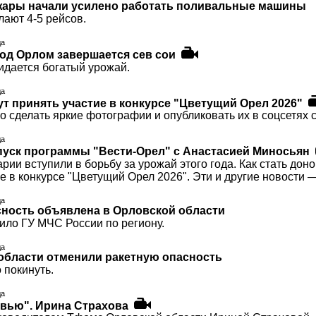
 жары начали усилено работать поливальные машины
лают 4-5 рейсов.
да
под Орлом завершается сев сои
идается богатый урожай.
да
т принять участие в конкурсе "Цветущий Орел 2026"
о сделать яркие фотографии и опубликовать их в соцсетях
да
уск программы "Вести-Орел" с Анастасией Миносьян
рии вступили в борьбу за урожай этого года. Как стать дон
е в конкурсе "Цветущий Орел 2026". Эти и другие новости
да
сность объявлена в Орловской области
ило ГУ МЧС России по региону.
да
области отменили ракетную опасность
 покинуть.
да
рвью". Ирина Страхова