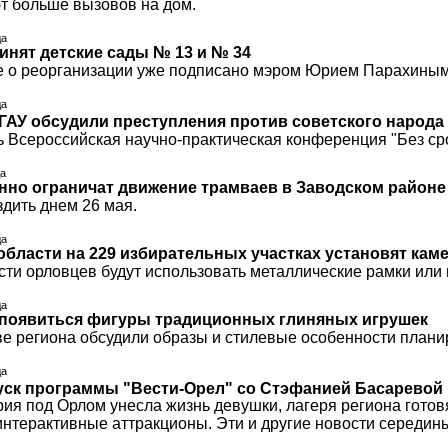
т больше вызовов на дом.
да
инят детские сады № 13 и № 34
 о реорганизации уже подписано мэром Юрием Парахиным
да
ГАУ обсудили преступления против советского народа
ь Всероссийская научно-практическая конференция "Без сро
да
нно ограничат движение трамваев в Заводском районе
здить днем 26 мая.
да
области на 229 избирательных участках установят кам
сти орловцев будут использовать металлические рамки или
да
 появиться фигуры традиционных глиняных игрушек
ве региона обсудили образы и стилевые особенности планир
да
ск программы "Вести-Орел" со Стэфанией Басаревой
я под Орлом унесла жизнь девушки, лагеря региона готовят
нтерактивные аттракционы. Эти и другие новости середи