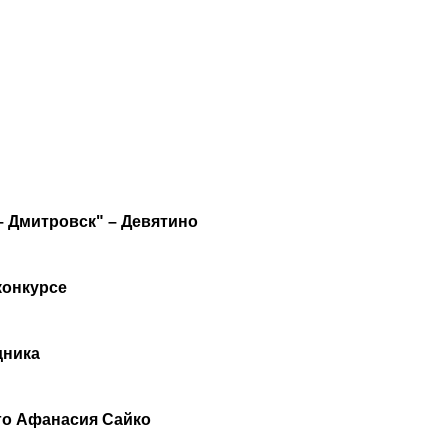
 Дмитровск" – Девятино
конкурсе
дника
го Афанасия Сайко