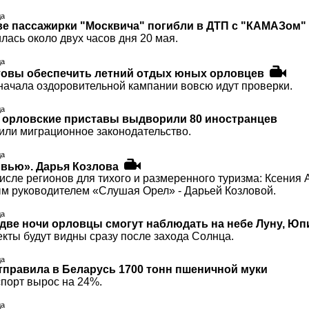
да
ве пассажирки "Москвича" погибли в ДТП с "КАМАЗом"
лась около двух часов дня 20 мая.
да
отовы обеспечить летний отдых юных орловцев
начала оздоровительной кампании вовсю идут проверки.
да
а орловские приставы выдворили 80 иностранцев
или миграционное законодательство.
да
рвью». Дарья Козлова
исле регионов для тихого и размеренного туризма: Ксения
м руководителем «Слушая Орел» - Дарьей Козловой.
да
две ночи орловцы смогут наблюдать на небе Луну, Юп
кты будут видны сразу после захода Солнца.
да
правила в Беларусь 1700 тонн пшеничной муки
спорт вырос на 24%.
да