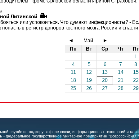
ководителем Тфомс Орловской области Ириной Страховой. 
да
еной Литинской
 бояться или успокоиться. Что думают инфекционисты? - Ес
к попасть в регистр доноров костного мозга России и спасти
◄
Май
►
Пн
Вт
Ср
Чт
Пт
1
4
5
6
7
8
11
12
13
14
15
18
19
20
21
22
25
26
27
28
29
ьной службе по надзору в сфере связи, информационных технологий и массо
 - федеральное государственное унитарное предприятие "Всероссийская 