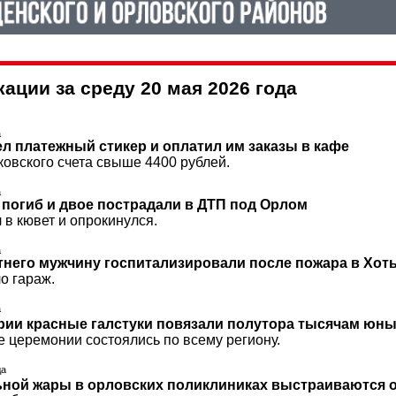
ации за среду 20 мая 2026 года
а
л платежный стикер и оплатил им заказы в кафе
ковского счета свыше 4400 рублей.
а
 погиб и двое пострадали в ДТП под Орлом
 в кювет и опрокинулся.
а
етнего мужчину госпитализировали после пожара в Хот
о гараж.
а
рии красные галстуки повязали полутора тысячам юн
 церемонии состоялись по всему региону.
да
ьной жары в орловских поликлиниках выстраиваются 