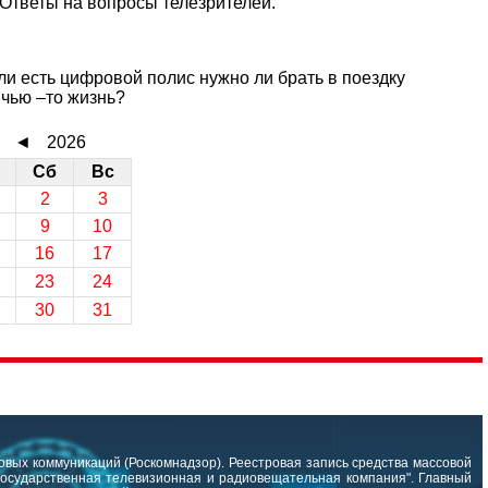
Ответы на вопросы телезрителей.
ли есть цифровой полис нужно ли брать в поездку
 чью –то жизнь?
◄
2026
Сб
Вс
2
3
9
10
16
17
23
24
30
31
вых коммуникаций (Роскомнадзор). Реестровая запись средства массовой
государственная телевизионная и радиовещательная компания". Главный