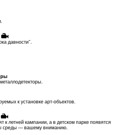
.
ка давности".
еры
 металлодетекторы.
уемых к установке арт-объектов.
 к летней кампании, а в детском парке появятся
ны среды — вашему вниманию.