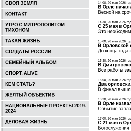
СВОЯ ЗЕМЛЯ
14:00, 20 мая 2026 го
В Орле начал
Весной на сро
КОНТАКТ
14:30, 20 мая 2026 го
УТРО С МИТРОПОЛИТОМ
С 25 мая в Ор
ТИХОНОМ
Это необходим
ТАКАЯ ЖИЗНЬ
15:00, 20 мая 2026 го
В Орловской
До конца года 
СОЛДАТЫ РОССИИ
15:30, 20 мая 2026 го
СЕМЕЙНЫЙ АЛЬБОМ
В Дмитровско
Все работы зав
СПОРТ. ALIVE
16:00, 20 мая 2026 го
КЕМ СТАТЬ?
Два орловски
В финал вышли
ЖЕЛТЫЙ ОБЪЕКТИВ
16:30, 20 мая 2026 го
В Орле назва
НАЦИОНАЛЬНЫЕ ПРОЕКТЫ 2019-
Событие запла
2024
17:00, 20 мая 2026 го
ДЕЛОВАЯ ЖИЗНЬ
С 21 мая в О
Богослужения 