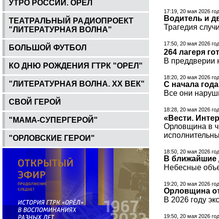
УТРО РОССИИ. ОРЕЛ
17:19, 20 мая 2026 го
Водитель и д
ТЕАТРАЛЬНЫЙ РАДИОПРОЕКТ
Трагедия случи
"ЛИТЕРАТУРНАЯ ВОЛНА"
17:50, 20 мая 2026 го
БОЛЬШОЙ ФУТБОЛ
264 лагеря г
В преддверии 
КО ДНЮ РОЖДЕНИЯ ГТРК "ОРЕЛ"
18:20, 20 мая 2026 го
"ЛИТЕРАТУРНАЯ ВОЛНА. ХХ ВЕК"
С начала год
Все они наруш
СВОЙ ГЕРОЙ
18:28, 20 мая 2026 го
«Вести. Инте
"МАМА-СУПЕРГЕРОЙ"
Орловщина в ч
исполнительны
"ОРЛОВСКИЕ ГЕРОИ"
18:50, 20 мая 2026 го
В ближайшие 
Небесные объе
19:20, 20 мая 2026 го
Орловщина от
В 2026 году эк
19:50, 20 мая 2026 го