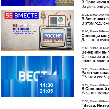
В Орле из-за
За день они де
20:25, 20 мая 2026 го
В Звягинках 
В этом году ож
21:00, 20 мая 2026 го
Орловцы могу
Для этого нужн
21:58, 20 мая 2026 го
Вечерний вып
Орловские агра
принять участи
22:22, 20 мая 2026 го
Ракетная опа
Об этом сообщ
22:27, 20 мая 2026 го
В Орловской 
Укрытия можно
23:30, 20 мая 2026 го
"Вести. Инте