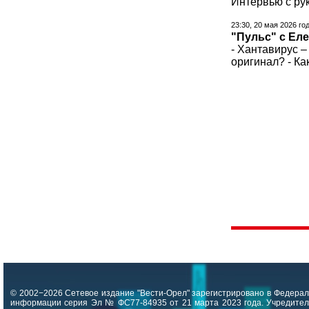
Интервью с ру
23:30, 20 мая 2026 го
"Пульс" с Ел
- Хантавирус –
оригинал? - Ка
© 2002−2026 Сетевое издание "Вести-Орел" зарегистрировано в Федерал
информации серия Эл № ФС77-84935 от 21 марта 2023 года. Учредитель