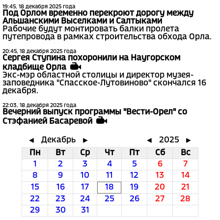
19:45, 18 декабря 2025 года
Под Орлом временно перекроют дорогу между
Альшанскими Выселками и Салтыками
Рабочие будут монтировать балки пролета
путепровода в рамках строительства обхода Орла.
20:45, 18 декабря 2025 года
Сергея Ступина похоронили на Наугорском
кладбище Орла
Экс-мэр областной столицы и директор музея-
заповедника "Спасское-Лутовиново" скончался 16
декабря.
22:03, 18 декабря 2025 года
Вечерний выпуск программы "Вести-Орел" со
Стэфанией Басаревой
Декабрь
2025
◄
►
◄
►
Пн
Вт
Ср
Чт
Пт
Сб
Вс
1
2
3
4
5
6
7
8
9
10
11
12
13
14
15
16
17
18
19
20
21
22
23
24
25
26
27
28
29
30
31