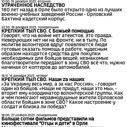
10:00, 19 декабря 2023, вторник
УТРАЧЕННОЕ НАСЛЕДСТВО
180 лет назад в Орле было открыто одно из лучших
военно-учебных заведений России - Орловский
Бахтина кадетский корпус.
22:30, 18 декабря 2023, понедельник
КРЕПКИЙ ТЫЛ СВО. С Божьей помощью
Говорят, что на войне нет атеистов. Это правда.
Неверующих нет ни на фронте, ни в тылу. По
молитве волонтеров вдруг появляются люди
готовые оказать помощь в работе, чудесным
образом находятся средства для покупки
необходимых для бойцов вещей, незнакомые
благотворители передают в зону СВО всё что, нужно
начиная от коптеров до автомобилей.
18:11, 14 декабря 2023, четверг
КРЕПКИЙ ТЫЛ СВО. Наши zа наших
«За Украину весь мир, а за нас Россия», - говорит
один из бойцов. «Наши не придут, наши это мы», -
вторит ему координатор волонтерской группы. Как
и чем помогают неравнодушные жители Орловской
области бойцам в зоне СВО? Какое настроение у
солдат и близка ли победа?
18:00, 27 ноября 2023, понедельник
Больше сотни фильмов представили на
кинофестивале "Отцы и дети" в Орле