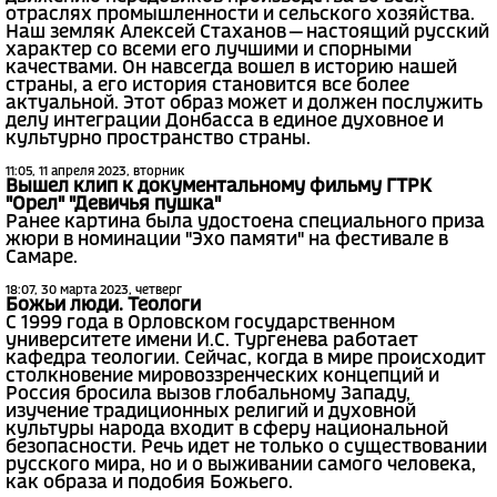
отраслях промышленности и сельского хозяйства.
Наш земляк Алексей Стаханов — настоящий русский
характер со всеми его лучшими и спорными
качествами. Он навсегда вошел в историю нашей
страны, а его история становится все более
актуальной. Этот образ может и должен послужить
делу интеграции Донбасса в единое духовное и
культурно пространство страны.
11:05, 11 апреля 2023, вторник
Вышел клип к документальному фильму ГТРК
"Орел" "Девичья пушка"
Ранее картина была удостоена специального приза
жюри в номинации "Эхо памяти" на фестивале в
Самаре.
18:07, 30 марта 2023, четверг
Божьи люди. Теологи
С 1999 года в Орловском государственном
университете имени И.С. Тургенева работает
кафедра теологии. Сейчас, когда в мире происходит
столкновение мировоззренческих концепций и
Россия бросила вызов глобальному Западу,
изучение традиционных религий и духовной
культуры народа входит в сферу национальной
безопасности. Речь идет не только о существовании
русского мира, но и о выживании самого человека,
как образа и подобия Божьего.