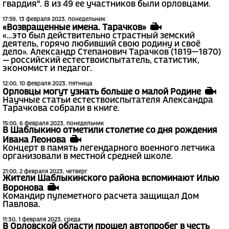
гвардия". 8 из 49 ее участников были орловцами.
17:59, 13 февраля 2023, понедельник
«Возвращенные имена. Тарачков»
«…это был действительно страстный земский
деятель, горячо любивший свою родину и своё
дело». Александр Степанович Тарачков (1819—1870)
— российский естествоиспытатель, статистик,
экономист и педагог.
12:00, 10 февраля 2023, пятница
Орловцы могут узнать больше о малой Родине
Научные статьи естествоиспытателя Александра
Тарачкова собрали в книге.
15:00, 6 февраля 2023, понедельник
В Шаблыкино отметили столетие со дня рождения
Ивана Леонова
Концерт в память легендарного военного летчика
организовали в местной средней школе.
21:00, 2 февраля 2023, четверг
Жители Шаблыкинского района вспоминают Илью
Воронова
Командир пулеметного расчета защищал Дом
Павлова.
11:30, 1 февраля 2023, среда
В Орловской области прошел автопробег в честь