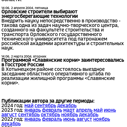
14:06, 2 апреля 2004, пятница
Орловские строители выбирают
энергосберегающие технологии
Внедрить науку непосредственно в производство -
такова одна из задач научно-творческого центра,
созданного на факультете строительства и
транспорта Орловского государственного
технического университета под патронажем
российской академии архитектуры и строительных
наук.
14:06, 2 марта 2004, вторник
Программой <Славянские корни> заинтересовались
в Госстрое России
В Хотынецком районе состоялось выездное
заседание областного оперативного штаба по
реализации жилищной программы <Славянские
корни>.
Публикации автора за другие периоды:
2024 год:
май
сентябрь
декабрь
2023 год:
январь
февраль
март
апрель
май
июнь
август
сентябрь
октябрь
ноябрь
декабрь
2022 год:
январь
февраль
июнь
август
ноябрь
декабрь