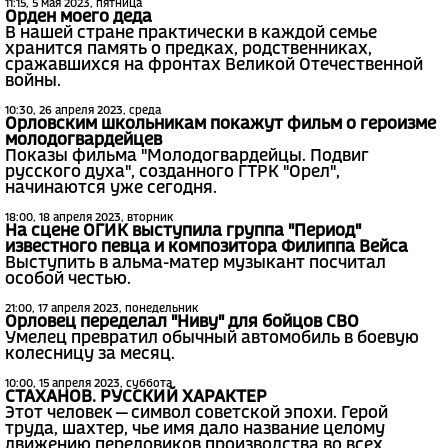
11:15, 5 мая 2023, пятница
Орден моего деда
В нашей стране практически в каждой семье
хранится память о предках, родственниках,
сражавшихся на фронтах Великой Отечественной
войны.
10:30, 26 апреля 2023, среда
Орловским школьникам покажут фильм о героизме
молодогвардейцев
Показы фильма "Молодогвардейцы. Подвиг
русского духа", созданного ГТРК "Орел",
начинаются уже сегодня.
18:00, 18 апреля 2023, вторник
На сцене ОГИК выступила группа "Период"
известного певца и композитора Филиппа Вейса
Выступить в альма-матер музыкант посчитал
особой честью.
21:00, 17 апреля 2023, понедельник
Орловец переделал "Ниву" для бойцов СВО
Умелец превратил обычный автомобиль в боевую
колесницу за месяц.
10:00, 15 апреля 2023, суббота
СТАХАНОВ. РУССКИЙ ХАРАКТЕР
Этот человек — символ советской эпохи. Герой
труда, шахтер, чье имя дало название целому
движению передовиков производства во всех