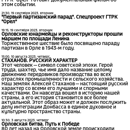
ГТРК "Орел" готовит документальный фильм об
этом событии.
21:30, 19 сентября 2023, вторник
"Первый партизанский парад". Спецпроект ГТРК
"Орел"
19:15, 19 сентября 2023, вторник
Орловские юнармейцы и реконструкторы прошли
маршем по площади Ленина
Торжественное шествие было посвящено параду
партизан в Орле в 1943-м году.
15:00, 10 августа 2023, четверг
СТАХАНОВ. РУССКИЙ ХАРАКТЕР
Этот человек — символ советской эпохи. Герой
труда, шахтер, чье имя дало название целому
движению передовиков производства во всех
отраслях промышленности и сельского хозяйства.
Наш земляк Алексей Стаханов — настоящий русский
характер со всеми его лучшими и спорными
качествами. Он навсегда вошел в историю нашей
страны, а его история становится все более
актуальной. Этот образ может и должен послужить
делу интеграции Донбасса в единое духовное и
культурно пространство страны.
10:30, 3 августа 2023, четверг
Орловская битва. Путь к Победе
80 лет назад на Орловской земле происходили