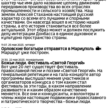
шахтер чье имя дало название целому движению
передовиков производства во всех отраслях
промышленности и сельского хозяйства. Наш
земляк Алексей Стаханов настоящий русский
характер со всеми его лучшими и спорными
качествами. Он навсегда вошел в историю нашей
страны, а его история становиться все более
актуальной. Этот образ может и должен послужить
делу интеграции Донбасса в единое духовное и
культурно пространство страны.
11:07, 25 мая 2023, четверг
Орловские богатыри отправятся в Мариуполь
Маршрут уже построен.
21:30, 22 мая 2023, понедельник
Божьи люди. Фестиваль «Святой Георгий»
Вот уже 20 лет существует фестиваль
православной песни и поэзии «Святой Георгий». На
генеральной репетиции и на гала-концерте автор
программы выслушал мнения участников и
организаторов конкурса о том каким стал
фестиваль за эти годы, в каком направлении
развивается и каким образом качественно
меняется. Все они и конкурсанты, и волонтеры и
члены жюри настоящие подвижники православного
и патриотического творчества – божьи люди.