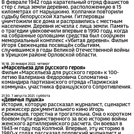
В феврале 1942 года карательный отряд фашистов
стер с лица земли деревню, расположенную в 15
километрах от Нарышкино. Колпачки повторили
судьбу белорусской Хатыни. Гитлеровцы
уничтожили все дома и расправились с местным
населением. Деревня исчезла с лица земли. Память
о трагедии увековечили впервые в 1990 году, когда
на собранные орловцами средства был сооружен
мемориальный комплекс «Убитая деревня». Фильм
Игоря Свеженцева посвящён событиям,
случившимся в годы Великой Отечественной войны
в Урицком районе Орловской области.
16:18, 20 января 2022, четверг
«Марсельеза для русского героя»
Фильм «Марсельеза для русского героя» к 100-
летию Валериана Федоровича Соломатина -
командира партизанского отряда «Парижская
коммуна», участника французского Сопротивления.
21:30, 7 августа 2021, суббота
«Девичья пушка»
История, которую рассказал журналист, сценарист
и режиссер документального кино Игорь
Свеженцев, горестна и трогательна. Она о коротком
боевом пути единственного за всю историю войны
женского артиллерийского расчета. Он воевал в
1943-м году под Колпной. Впервые, эту историю в
1980-х годах рассказал орловский журналист и