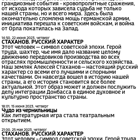
грандиозные события - кровопролитные сражения,
от исхода которых зависела судьба не только
нашей страны, но и всего мира. Здесь была
окончательно сломлена мощь германской армии,
инициатива перешла к советским войскам, и война
от Орла покатилась на Запад.
14:50, 22 июня 2023, четверг
СТАХАНОВ. РУССКИЙ ХАРАКТЕР
Этот человек — символ советской эпохи. Герой
труда, шахтер, чье имя дало название целому
движению передовиков производства во всех
отраслях промышленности и сельского хозяйства.
Наш земляк Алексей Стаханов — настоящий русский
характер со всеми его лучшими и спорными
качествами. Он навсегда вошел в историю нашей
страны, а его история становится все более
актуальной. Этот образ может и должен послужить
делу интеграции Донбасса в единое духовное и
культурно пространство страны.
18:01, 15 июня 2023, четверг
Чудо из чернильницы
Как литературная игра стала театральным
открытием.
21:00, 25 мая 2023, четверг
СТАХАНОВ. РУССКИЙ ХАРАКТЕР
Этот человек – символ советской эпохи. Герой труда,