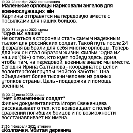
19:00, 28 ноября 2022, понедельник
Маленькие орловцы нарисовали ангелов для
военнослужащих
Картины отправятся на передовую вместе с
посылками для наших бойцов.
18:00, 31 августа 2022, среда
"Одна иZ наших"
Не остаться в стороне и стать самым надежным
тылом для российских солдат. Такой путь после 24
февраля выбрали для себя многие орловцы. Теперь
для них он стал образом жизни. Фильм "Одна иZ
наших"(18+) о тех, кто кует победу здесь, дома,
чтобы там, на передовой, военные знали: мы вместе.
Сегодня Ирина Салтанова – координатор целой
волонтерской группы "Войско Заботы". Она
объединяет более тысячи человек из разных
уголков страны. Цель – поддержка и помощь
военным.
18:00, 22 июня 2022, среда
"Нет безымянных солдат"
Фильм документалиста Игоря Свеженцева
рассказывает о тех, кто возвращает с полей
сражений погибших бойцов и по возможности
восстанавливает их имена.
21:30, 1 февраля 2022, вторник
«Колпачки. Убитая деревня»