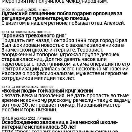
Мероприятие получилось международным.
14:00, 16 ноября 2023, четверг
Луганский священник поблагодарил орловцев за
регулярную гуманитарную помощь
С визитом в нашем регионе побывал отец Алексей.
19:41, 10 ноября 2023, пятница
"Хроника тревожного дня"
Тридцать лет назад 1 октября 1993 года город Орел
был шокирован новостью о захвате заложников в
Знаменской школе-интернате. Террорист,
вооруженный топором, угрожал группе девочек
старшеклассниц. Долгих девять часов шли
переговоры с преступником, а сама операция по его
нейтрализации длилась всего несколько мгновений.
Рассказ о профессионализме, мужестве и героизме
сотрудников милиции тех лет.
18:30, 24 октября 2023, вторник
«Божьи люди» Гончарный круг жизни
Связать века и поколения. Не дать пропасть во тьме
времен исконному русскому ремеслу – такую задачу
вот уже 30 лет решает гончар, Народный мастер
России Игорь Лузянин.
15:45, 6 октября 2023, пятница
Освобождению заложниц в Знаменской школе-
интернате исполнилось 30 лет