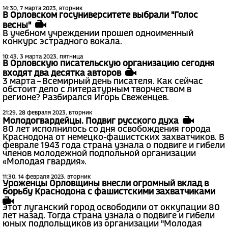
14:30, 7 марта 2023, вторник
В Орловском госуниверситете выбрали "Голос
весны"
В учебном учреждении прошел одноименный
конкурс эстрадного вокала.
10:43, 3 марта 2023, пятница
В Орловскую писательскую организацию сегодня
входят два десятка авторов
3 марта – Всемирный день писателя. Как сейчас
обстоит дело с литературным творчеством в
регионе? Разбирался Игорь Свеженцев.
21:29, 28 февраля 2023, вторник
Молодогвардейцы. Подвиг русского духа
80 лет исполнилось со дня освобождения города
Краснодона от немецко-фашистских захватчиков. В
феврале 1943 года страна узнала о подвиге и гибели
членов молодежной подпольной организации
«Молодая гвардия».
11:30, 14 февраля 2023, вторник
Уроженцы Орловщины внесли огромный вклад в
борьбу Краснодона с фашистскими захватчиками
Этот луганский город освободили от оккупации 80
лет назад. Тогда страна узнала о подвиге и гибели
юных подпольщиков из организации "Молодая