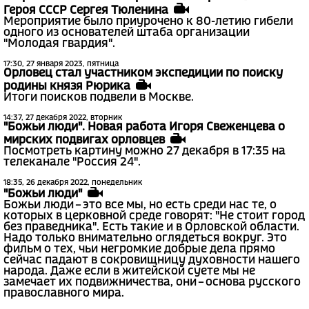
Героя СССР Сергея Тюленина
Мероприятие было приурочено к 80-летию гибели
одного из основателей штаба организации
"Молодая гвардия".
17:30, 27 января 2023, пятница
Орловец стал участником экспедиции по поиску
родины князя Рюрика
Итоги поисков подвели в Москве.
14:37, 27 декабря 2022, вторник
"Божьи люди". Новая работа Игоря Свеженцева о
мирских подвигах орловцев
Посмотреть картину можно 27 декабря в 17:35 на
телеканале "Россия 24".
18:35, 26 декабря 2022, понедельник
"Божьи люди"
Божьи люди – это все мы, но есть среди нас те, о
которых в церковной среде говорят: "Не стоит город
без праведника". Есть такие и в Орловской области.
Надо только внимательно оглядеться вокруг. Это
фильм о тех, чьи негромкие добрые дела прямо
сейчас падают в сокровищницу духовности нашего
народа. Даже если в житейской суете мы не
замечает их подвижничества, они – основа русского
православного мира.