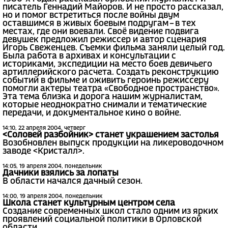
писатель Геннадий Майоров. И не просто рассказал,
но и помог встретиться после войны двум
оставшимся в живых боевым подругам – в тех
местах, где они воевали. Своё видение подвига
девушек предложил режиссер и автор сценария
Игорь Свеженцев. Съемки фильма заняли целый год.
Была работа в архивах и консультации с
историками, экспедиции на место боев девичьего
артиллерийского расчета. Создать реконструкцию
событий в фильме и оживить героинь режиссеру
помогли актеры театра «Свободное пространство».
Эта тема близка и дорога нашим журналистам,
которые неоднократно снимали и тематические
передачи, и документальное кино о войне.
14:10, 22 апреля 2004, четверг
<Соловей разбойник> станет украшением застолья
Возобновлен выпуск продукции на ликероводочном
заводе <Кристалл>.
14:05, 19 апреля 2004, понедельник
Дачники взялись за лопаты
В области начался дачный сезон.
14:00, 19 апреля 2004, понедельник
Школа станет культурным центром села
Создание современных школ стало одним из ярких
проявлений социальной политики в Орловской
области.