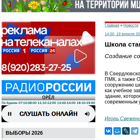
Главная
»
Новости
14:00, 19 апреля 2
Школа ста
Создание со
В Свердловско
ПМК, а также О
сооружению шко
как учебное за
здание, котор
современным у
Игорь Свежен
ВЫБОРЫ 2026