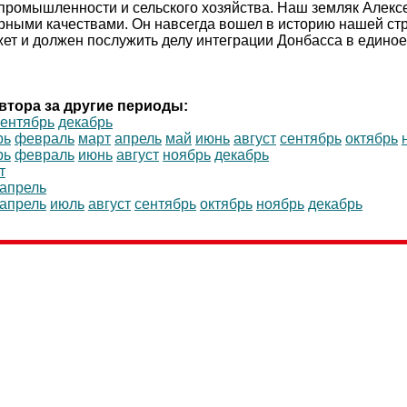
 промышленности и сельского хозяйства. Наш земляк Алекс
рными качествами. Он навсегда вошел в историю нашей стра
ет и должен послужить делу интеграции Донбасса в единое
втора за другие периоды:
сентябрь
декабрь
рь
февраль
март
апрель
май
июнь
август
сентябрь
октябрь
рь
февраль
июнь
август
ноябрь
декабрь
т
апрель
апрель
июль
август
сентябрь
октябрь
ноябрь
декабрь