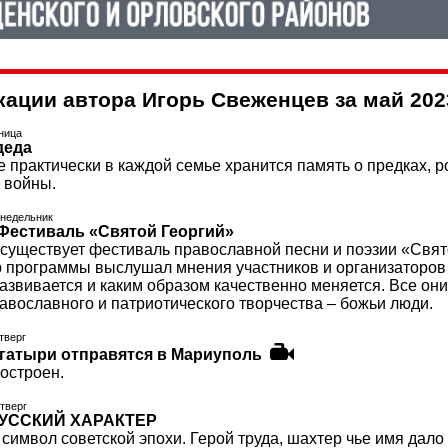
кации автора Игорь Свеженцев за май 202
тница
деда
е практически в каждой семье хранится память о предках, 
 войны.
онедельник
Фестиваль «Святой Георгий»
 существует фестиваль православной песни и поэзии «Свято
 программы выслушал мнения участников и организаторов к
азвивается и каким образом качественно меняется. Все он
авославного и патриотического творчества – божьи люди.
етверг
гатыри отправятся в Мариуполь
остроен.
етверг
РУССКИЙ ХАРАКТЕР
 символ советской эпохи. Герой труда, шахтер чье имя да