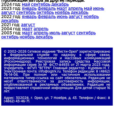
Публикации автора за другие периоды:
2024 год:
май
сентябрь
декабрь
2023 год:
январь
февраль
март
апрель
май
июнь
август
сентябрь
октябрь
ноябрь
декабрь
2022 год:
январь
февраль
июнь
август
ноябрь
декабрь
2021 год:
август
2004 год:
март
апрель
2003 год:
март
апрель
июль
август
сентябрь
октябрь
ноябрь
декабрь
© 2002−2026 Сетевое издание "Вести-Орел" зарегистрировано
в Федеральной службе по надзору в сфере связи,
информационных технологий и массовых коммуникаций
(Роскомнадзор). Реестровая запись средства массовой
информации серия Эл № ФС77-84935 от 21 марта 2023 года.
Учредитель - ФГУП "ВГТРК". Главный редактор - Куревин Н. Г.
Электронная почта: info@ogtrk.ru. Телефон редакции: 8 (4862)
76-14-06. При полном или частичном использовании
материалов гипер-ссылка на сайт обязательна. Редакция не
несет ответственности за достоверность информации,
опубликованной в рекламных объявлениях. Редакция не
предоставляет справочной информации. Для детей старше 16
лет.
Адрес: 302028, г. Орел, ул. 7 Ноября, д. 43. Телефон / Факс: 8
(4862) 43-46-71.