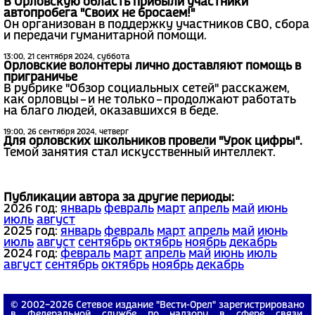
В Орловскую область прибыли участники
автопробега "Своих не бросаем!"
Он организован в поддержку участников СВО, сбора
и передачи гуманитарной помощи.
13:00, 21 сентября 2024, суббота
Орловские волонтеры лично доставляют помощь в
приграничье
В рубрике "Обзор социальных сетей" расскажем,
как орловцы – и не только – продолжают работать
на благо людей, оказавшихся в беде.
19:00, 26 сентября 2024, четверг
Для орловских школьников провели "Урок цифры".
Темой занятия стал искусственный интеллект.
Публикации автора за другие периоды:
2026 год:
январь
февраль
март
апрель
май
июнь
июль
август
2025 год:
январь
февраль
март
апрель
май
июнь
июль
август
сентябрь
октябрь
ноябрь
декабрь
2024 год:
февраль
март
апрель
май
июнь
июль
август
сентябрь
октябрь
ноябрь
декабрь
© 2002−2026 Сетевое издание "Вести-Орел" зарегистрировано
в Федеральной службе по надзору в сфере связи,