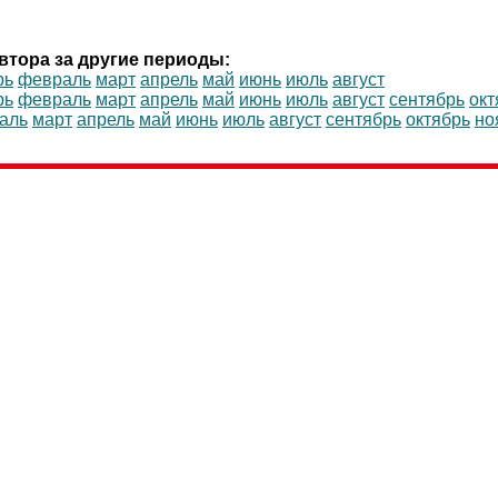
втора за другие периоды:
рь
февраль
март
апрель
май
июнь
июль
август
рь
февраль
март
апрель
май
июнь
июль
август
сентябрь
окт
аль
март
апрель
май
июнь
июль
август
сентябрь
октябрь
но