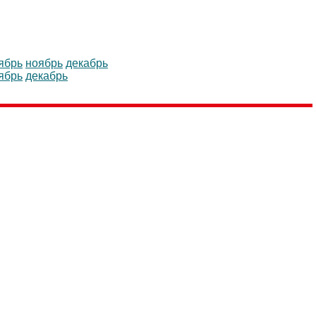
ябрь
ноябрь
декабрь
ябрь
декабрь