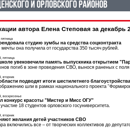
кации автора Елена Степовая за декабрь 
, пятница
рендовала студию зумбы на средства соцконтракта
мечты она получила от государства 350 тысяч рублей.
4, пятница
школе увековечили память выпускника открытием "Па
нов погиб в зоне проведения СВО, вынося раненых с поля 
4, вторник
области подводят итоги шестилетнего благоустройств
ображению шли в рамках национального проекта "Формиро
4, воскресенье
л конкурс красоты "Мистер и Мисс ОГУ"
участие 18 студентов орловского госуниверситета.
4, вторник
няют желания детей участников СВО
а включились все – от творческих коллективов до депутат