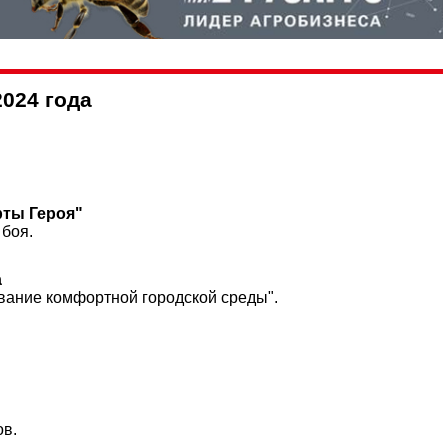
2024 года
рты Героя"
боя.
а
вание комфортной городской среды".
ов.