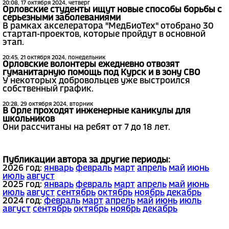
20:08, 17 октября 2024, четверг
Орловские студенты ищут новые способы борьбы с
серьезными заболеваниями
В рамках акселератора "МедБиоТех" отобрано 30
стартап-проектов, которые пройдут в основной
этап.
20:45, 21 октября 2024, понедельник
Орловские волонтеры ежедневно отвозят
гуманитарную помощь под Курск и в зону СВО
У некоторых добровольцев уже выстроился
собственный график.
20:28, 29 октября 2024, вторник
В Орле проходят инженерные каникулы для
школьников
Они рассчитаны на ребят от 7 до 18 лет.
Публикации автора за другие периоды:
2026 год:
январь
февраль
март
апрель
май
июнь
июль
август
2025 год:
январь
февраль
март
апрель
май
июнь
июль
август
сентябрь
октябрь
ноябрь
декабрь
2024 год:
февраль
март
апрель
май
июнь
июль
август
сентябрь
октябрь
ноябрь
декабрь