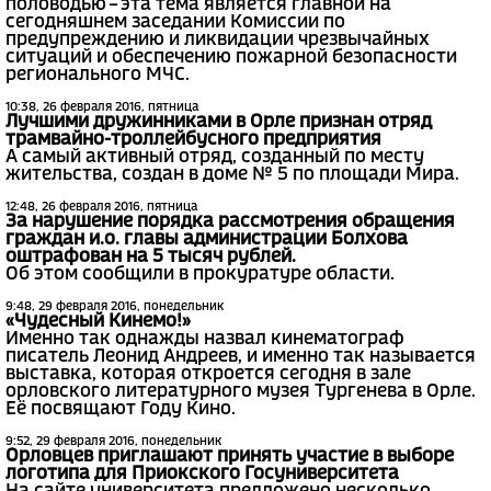
половодью – эта тема является главной на
сегодняшнем заседании Комиссии по
предупреждению и ликвидации чрезвычайных
ситуаций и обеспечению пожарной безопасности
регионального МЧС.
10:38, 26 февраля 2016, пятница
Лучшими дружинниками в Орле признан отряд
трамвайно-троллейбусного предприятия
А самый активный отряд, созданный по месту
жительства, создан в доме № 5 по площади Мира.
12:48, 26 февраля 2016, пятница
За нарушение порядка рассмотрения обращения
граждан и.о. главы администрации Болхова
оштрафован на 5 тысяч рублей.
Об этом сообщили в прокуратуре области.
9:48, 29 февраля 2016, понедельник
«Чудесный Кинемо!»
Именно так однажды назвал кинематограф
писатель Леонид Андреев, и именно так называется
выставка, которая откроется сегодня в зале
орловского литературного музея Тургенева в Орле.
Её посвящают Году Кино.
9:52, 29 февраля 2016, понедельник
Орловцев приглашают принять участие в выборе
логотипа для Приокского Госуниверситета