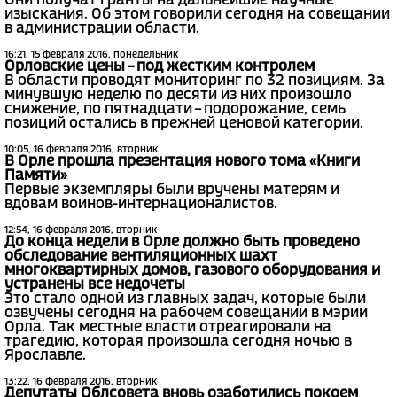
Они получат гранты на дальнейшие научные
изыскания. Об этом говорили сегодня на совещании
в администрации области.
16:21, 15 февраля 2016, понедельник
Орловские цены – под жестким контролем
В области проводят мониторинг по 32 позициям. За
минувшую неделю по десяти из них произошло
снижение, по пятнадцати – подорожание, семь
позиций остались в прежней ценовой категории.
10:05, 16 февраля 2016, вторник
В Орле прошла презентация нового тома «Книги
Памяти»
Первые экземпляры были вручены матерям и
вдовам воинов-интернационалистов.
12:54, 16 февраля 2016, вторник
До конца недели в Орле должно быть проведено
обследование вентиляционных шахт
многоквартирных домов, газового оборудования и
устранены все недочеты
Это стало одной из главных задач, которые были
озвучены сегодня на рабочем совещании в мэрии
Орла. Так местные власти отреагировали на
трагедию, которая произошла сегодня ночью в
Ярославле.
13:22, 16 февраля 2016, вторник
Депутаты Облсовета вновь озаботились покоем