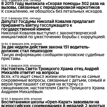
15:52, 5 февраля 2016, пятница
В 2015 году выезжала «Скорая помощь» 302 раза на
вызовы, связанные с передозировкой наркотиков
К сожалению, не обошлось без летальных исходов.
17:27, 5 февраля 2016, пятница
Депутат Госдумы Николай Ковалев предлагает
приравнять взятку госслужащего к
государственной измене
Николай Ковалев выступил с законотворческой
инициативой по ужесточению борьбы с коррупцией.
10:30, 9 февраля 2016, вторник
За две недели действия закона 151 водитель-
должник стал пешеходом
Такую информацию сообщили орловские судебные
приставы.
10:31, 9 февраля 2016, вторник
Настоятель Свято-Троицкого Храма отец Андрей
Михалёв ответит на вопросы
Всех, кто ищет смысл жизни или ответы на самые
сокровенные вопросы, связанные с детьми, семьей и
верой приглашают сегодня на встречу со
священником, настоятелем Свято-Троицкого Храма
Андреем Михалёвым.
10:33, 9 февраля 2016, вторник
Воспитанники школы «Орел-Карат» завоевали на
всероссийских соревнованиях 8 медалей: 2 золотых