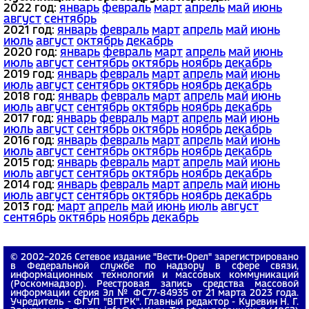
2022 год:
январь
февраль
март
апрель
май
июнь
август
сентябрь
2021 год:
январь
февраль
март
апрель
май
июнь
июль
август
октябрь
декабрь
2020 год:
январь
февраль
март
апрель
май
июнь
июль
август
сентябрь
октябрь
ноябрь
декабрь
2019 год:
январь
февраль
март
апрель
май
июнь
июль
август
сентябрь
октябрь
ноябрь
декабрь
2018 год:
январь
февраль
март
апрель
май
июнь
июль
август
сентябрь
октябрь
ноябрь
декабрь
2017 год:
январь
февраль
март
апрель
май
июнь
июль
август
сентябрь
октябрь
ноябрь
декабрь
2016 год:
январь
февраль
март
апрель
май
июнь
июль
август
сентябрь
октябрь
ноябрь
декабрь
2015 год:
январь
февраль
март
апрель
май
июнь
июль
август
сентябрь
октябрь
ноябрь
декабрь
2014 год:
январь
февраль
март
апрель
май
июнь
июль
август
сентябрь
октябрь
ноябрь
декабрь
2013 год:
март
апрель
май
июнь
июль
август
сентябрь
октябрь
ноябрь
декабрь
© 2002−2026 Сетевое издание "Вести-Орел" зарегистрировано
в Федеральной службе по надзору в сфере связи,
информационных технологий и массовых коммуникаций
(Роскомнадзор). Реестровая запись средства массовой
информации серия Эл № ФС77-84935 от 21 марта 2023 года.
Учредитель - ФГУП "ВГТРК". Главный редактор - Куревин Н. Г.