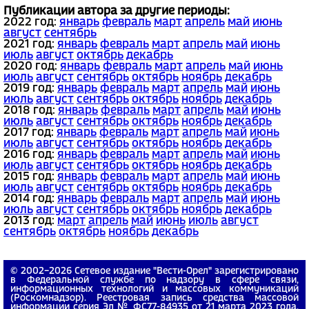
Публикации автора за другие периоды:
2022 год:
январь
февраль
март
апрель
май
июнь
август
сентябрь
2021 год:
январь
февраль
март
апрель
май
июнь
июль
август
октябрь
декабрь
2020 год:
январь
февраль
март
апрель
май
июнь
июль
август
сентябрь
октябрь
ноябрь
декабрь
2019 год:
январь
февраль
март
апрель
май
июнь
июль
август
сентябрь
октябрь
ноябрь
декабрь
2018 год:
январь
февраль
март
апрель
май
июнь
июль
август
сентябрь
октябрь
ноябрь
декабрь
2017 год:
январь
февраль
март
апрель
май
июнь
июль
август
сентябрь
октябрь
ноябрь
декабрь
2016 год:
январь
февраль
март
апрель
май
июнь
июль
август
сентябрь
октябрь
ноябрь
декабрь
2015 год:
январь
февраль
март
апрель
май
июнь
июль
август
сентябрь
октябрь
ноябрь
декабрь
2014 год:
январь
февраль
март
апрель
май
июнь
июль
август
сентябрь
октябрь
ноябрь
декабрь
2013 год:
март
апрель
май
июнь
июль
август
сентябрь
октябрь
ноябрь
декабрь
© 2002−2026 Сетевое издание "Вести-Орел" зарегистрировано
в Федеральной службе по надзору в сфере связи,
информационных технологий и массовых коммуникаций
(Роскомнадзор). Реестровая запись средства массовой
информации серия Эл № ФС77-84935 от 21 марта 2023 года.