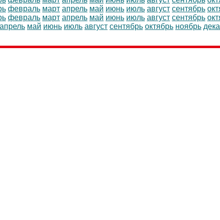
рь
февраль
март
апрель
май
июнь
июль
август
сентябрь
окт
рь
февраль
март
апрель
май
июнь
июль
август
сентябрь
окт
апрель
май
июнь
июль
август
сентябрь
октябрь
ноябрь
дек