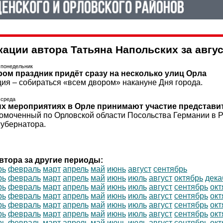
кации автора Татьяна Напольских за авгус
, понедельник
ром праздник придёт сразу на несколько улиц Орла
ция – собираться «всем двором» накануне Дня города.
, среда
х мероприятиях в Орле принимают участие представи
омоченный по Орловской области Посольства Германии в Р
губернатора.
втора за другие периоды:
рь
февраль
март
апрель
май
июнь
август
сентябрь
рь
февраль
март
апрель
май
июнь
июль
август
октябрь
дека
рь
февраль
март
апрель
май
июнь
июль
август
сентябрь
окт
рь
февраль
март
апрель
май
июнь
июль
август
сентябрь
окт
рь
февраль
март
апрель
май
июнь
июль
август
сентябрь
окт
рь
февраль
март
апрель
май
июнь
июль
август
сентябрь
окт
рь
февраль
март
апрель
май
июнь
июль
август
сентябрь
окт