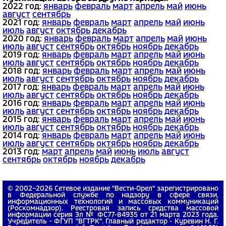
2022 год:
январь
февраль
март
апрель
май
июнь
август
сентябрь
2021 год:
январь
февраль
март
апрель
май
июнь
июль
август
октябрь
декабрь
2020 год:
январь
февраль
март
апрель
май
июнь
июль
август
сентябрь
октябрь
ноябрь
декабрь
2019 год:
январь
февраль
март
апрель
май
июнь
июль
август
сентябрь
октябрь
ноябрь
декабрь
2018 год:
январь
февраль
март
апрель
май
июнь
июль
август
сентябрь
октябрь
ноябрь
декабрь
2017 год:
январь
февраль
март
апрель
май
июнь
июль
август
сентябрь
октябрь
ноябрь
декабрь
2016 год:
январь
февраль
март
апрель
май
июнь
июль
август
сентябрь
октябрь
ноябрь
декабрь
2015 год:
январь
февраль
март
апрель
май
июнь
июль
август
сентябрь
октябрь
ноябрь
декабрь
2014 год:
январь
февраль
март
апрель
май
июнь
июль
август
сентябрь
октябрь
ноябрь
декабрь
2013 год:
март
апрель
май
июнь
июль
август
сентябрь
октябрь
ноябрь
декабрь
© 2002−2026 Сетевое издание "Вести-Орел" зарегистрировано
в Федеральной службе по надзору в сфере связи,
информационных технологий и массовых коммуникаций
(Роскомнадзор). Реестровая запись средства массовой
информации серия Эл № ФС77-84935 от 21 марта 2023 года.
Учредитель - ФГУП "ВГТРК". Главный редактор - Куревин Н. Г.