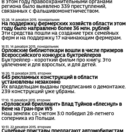
В этом году правоохранительными органами
региона было выявлено 339 преступлений,
связанных с фальшивомонетничеством.
10:28, 14 декабря 2015, понедельник
На поддержку фермерских хозяйств области этом
году было направлено более 36 млн. рублей
Эти средства пошли на создание трех семейных
ферм и на поддержку 17 начинающим фермерам.
16:51, 14 декабря 2015, понедельник
Орловские библиотекари вошли в числе призеров
Всероссийского конкурса буктрейлеров
Буктрейлер - короткий фильм про книгу. Это
увлечение и для взрослых, и для детей.
16:20, 15 декабря 2015, вторник
645 рекламных конструкций в области
установлены незаконно
Их владельцам выданы предписания о демонтаже.
239 конструкций уже убраны.
17:10, 15 декабря 2015, вторник
«Орловский бриллиант» Влад Туйнов «блеснул» в
Вене на Гран-при W5
Наш земляк со счетом 3:0 победил 28-летнего
соперника из Польши.
10:51, 22 декабря 2015, вторник
Судебные приставы предлагают автомобилистам