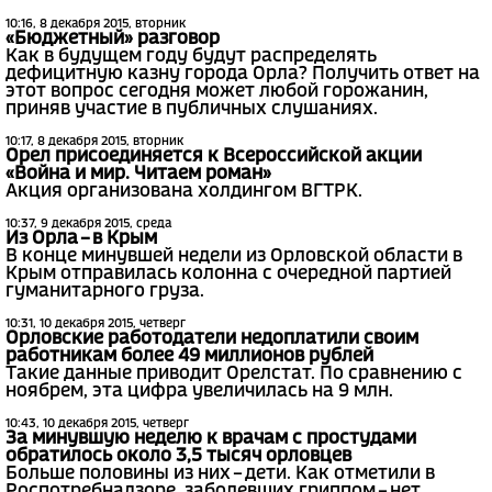
10:16, 8 декабря 2015, вторник
«Бюджетный» разговор
Как в будущем году будут распределять
дефицитную казну города Орла? Получить ответ на
этот вопрос сегодня может любой горожанин,
приняв участие в публичных слушаниях.
10:17, 8 декабря 2015, вторник
Орел присоединяется к Всероссийской акции
«Война и мир. Читаем роман»
Акция организована холдингом ВГТРК.
10:37, 9 декабря 2015, среда
Из Орла – в Крым
В конце минувшей недели из Орловской области в
Крым отправилась колонна с очередной партией
гуманитарного груза.
10:31, 10 декабря 2015, четверг
Орловские работодатели недоплатили своим
работникам более 49 миллионов рублей
Такие данные приводит Орелстат. По сравнению с
ноябрем, эта цифра увеличилась на 9 млн.
10:43, 10 декабря 2015, четверг
За минувшую неделю к врачам с простудами
обратилось около 3,5 тысяч орловцев
Больше половины из них – дети. Как отметили в
Роспотребнадзоре, заболевших гриппом – нет.