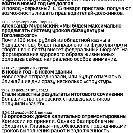
войти в новый год без долгов
И повод – серьезный. С 15 января приставы получают
возможность лишать прав водителей-должников.
10:56, 22 декабря 2015, вторник
Александр Муромский: «Мы будем максимально
продвигать систему уроков физкультуры
Гоголевского»
Почти 126 млн. рублей из областной казны в
будущем году будет направлено на физкультуру и
спорт. Свою лепту внесет федеральный бюджет. На
формирование здорового образа жизни юных
орловцев сейчас направлено особое внимание.
10:18, 23 декабря 2015, среда
В новый год – в новом здании
Новоселье отпраздновали, или будут отмечать в
ближайшие дни сразу несколько «структур».
10:58, 23 декабря 2015, среда
Стали известны результаты итогового сочинения
Большинство орловских старшеклассников
получили «зачет».
11:04, 25 декабря 2015, пятница
13 орловских домов капитально отремонтированы
Комиссии их приняли. Однако без проблем не
обходится. Главная – несоблюдение подрядчиками
сроков выполнения работ и задолженность