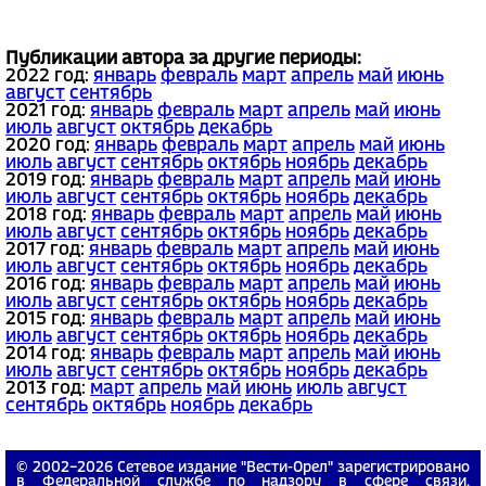
Публикации автора за другие периоды:
2022 год:
январь
февраль
март
апрель
май
июнь
август
сентябрь
2021 год:
январь
февраль
март
апрель
май
июнь
июль
август
октябрь
декабрь
2020 год:
январь
февраль
март
апрель
май
июнь
июль
август
сентябрь
октябрь
ноябрь
декабрь
2019 год:
январь
февраль
март
апрель
май
июнь
июль
август
сентябрь
октябрь
ноябрь
декабрь
2018 год:
январь
февраль
март
апрель
май
июнь
июль
август
сентябрь
октябрь
ноябрь
декабрь
2017 год:
январь
февраль
март
апрель
май
июнь
июль
август
сентябрь
октябрь
ноябрь
декабрь
2016 год:
январь
февраль
март
апрель
май
июнь
июль
август
сентябрь
октябрь
ноябрь
декабрь
2015 год:
январь
февраль
март
апрель
май
июнь
июль
август
сентябрь
октябрь
ноябрь
декабрь
2014 год:
январь
февраль
март
апрель
май
июнь
июль
август
сентябрь
октябрь
ноябрь
декабрь
2013 год:
март
апрель
май
июнь
июль
август
сентябрь
октябрь
ноябрь
декабрь
© 2002−2026 Сетевое издание "Вести-Орел" зарегистрировано
в Федеральной службе по надзору в сфере связи,