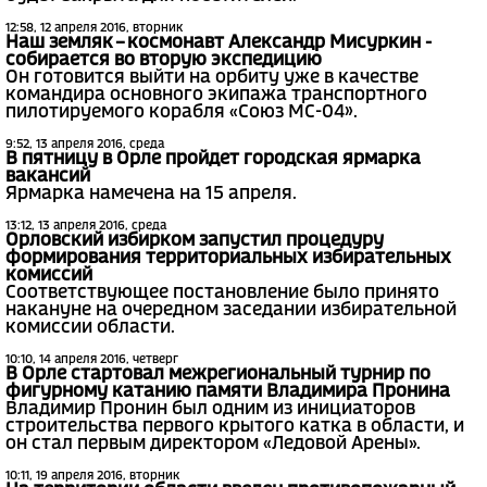
12:58, 12 апреля 2016, вторник
Наш земляк – космонавт Александр Мисуркин -
собирается во вторую экспедицию
Он готовится выйти на орбиту уже в качестве
командира основного экипажа транспортного
пилотируемого корабля «Союз МС-04».
9:52, 13 апреля 2016, среда
В пятницу в Орле пройдет городская ярмарка
вакансий
Ярмарка намечена на 15 апреля.
13:12, 13 апреля 2016, среда
Орловский избирком запустил процедуру
формирования территориальных избирательных
комиссий
Соответствующее постановление было принято
накануне на очередном заседании избирательной
комиссии области.
10:10, 14 апреля 2016, четверг
В Орле стартовал межрегиональный турнир по
фигурному катанию памяти Владимира Пронина
Владимир Пронин был одним из инициаторов
строительства первого крытого катка в области, и
он стал первым директором «Ледовой Арены».
10:11, 19 апреля 2016, вторник