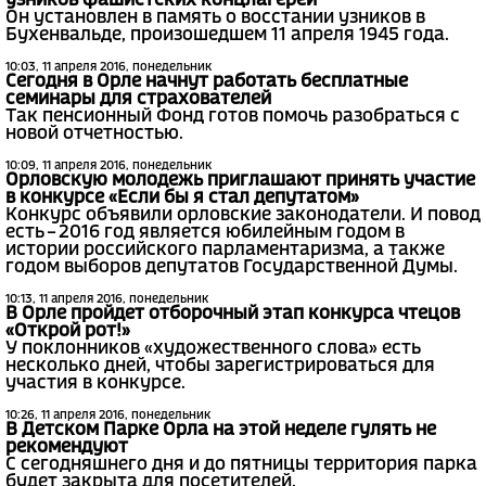
узников фашистских концлагерей
Он установлен в память о восстании узников в
Бухенвальде, произошедшем 11 апреля 1945 года.
10:03, 11 апреля 2016, понедельник
Сегодня в Орле начнут работать бесплатные
семинары для страхователей
Так пенсионный Фонд готов помочь разобраться с
новой отчетностью.
10:09, 11 апреля 2016, понедельник
Орловскую молодежь приглашают принять участие
в конкурсе «Если бы я стал депутатом»
Конкурс объявили орловские законодатели. И повод
есть – 2016 год является юбилейным годом в
истории российского парламентаризма, а также
годом выборов депутатов Государственной Думы.
10:13, 11 апреля 2016, понедельник
В Орле пройдет отборочный этап конкурса чтецов
«Открой рот!»
У поклонников «художественного слова» есть
несколько дней, чтобы зарегистрироваться для
участия в конкурсе.
10:26, 11 апреля 2016, понедельник
В Детском Парке Орла на этой неделе гулять не
рекомендуют
С сегодняшнего дня и до пятницы территория парка
будет закрыта для посетителей.