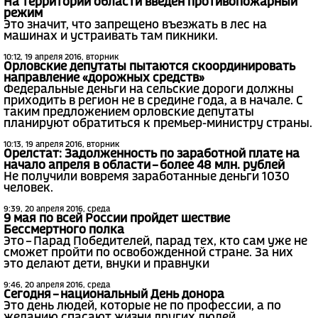
На территории области введен противопожарный
режим
Это значит, что запрещено въезжать в лес на
машинах и устраивать там пикники.
10:12, 19 апреля 2016, вторник
Орловские депутаты пытаются скоординировать
направление «дорожных средств»
Федеральные деньги на сельские дороги должны
приходить в регион не в средине года, а в начале. С
таким предложением орловские депутаты
планируют обратиться к премьер-министру страны.
10:13, 19 апреля 2016, вторник
Орелстат: Задолженность по заработной плате на
начало апреля в области – более 48 млн. рублей
Не получили вовремя заработанные деньги 1030
человек.
9:39, 20 апреля 2016, среда
9 мая по всей России пройдет шествие
Бессмертного полка
Это – Парад Победителей, парад тех, кто сам уже не
сможет пройти по освобожденной стране. За них
это делают дети, внуки и правнуки
9:46, 20 апреля 2016, среда
Сегодня – национальный День донора
Это день людей, которые не по профессии, а по
желанию спасают жизни других людей.