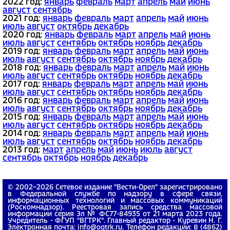
2022 год:
январь
февраль
март
апрель
май
июнь
август
сентябрь
2021 год:
январь
февраль
март
апрель
май
июнь
июль
август
октябрь
декабрь
2020 год:
январь
февраль
март
апрель
май
июнь
июль
август
сентябрь
октябрь
ноябрь
декабрь
2019 год:
январь
февраль
март
апрель
май
июнь
июль
август
сентябрь
октябрь
ноябрь
декабрь
2018 год:
январь
февраль
март
апрель
май
июнь
июль
август
сентябрь
октябрь
ноябрь
декабрь
2017 год:
январь
февраль
март
апрель
май
июнь
июль
август
сентябрь
октябрь
ноябрь
декабрь
2016 год:
январь
февраль
март
апрель
май
июнь
июль
август
сентябрь
октябрь
ноябрь
декабрь
2015 год:
январь
февраль
март
апрель
май
июнь
июль
август
сентябрь
октябрь
ноябрь
декабрь
2014 год:
январь
февраль
март
апрель
май
июнь
июль
август
сентябрь
октябрь
ноябрь
декабрь
2013 год:
март
апрель
май
июнь
июль
август
сентябрь
октябрь
ноябрь
декабрь
© 2002−2026 Сетевое издание "Вести-Орел" зарегистрировано
в Федеральной службе по надзору в сфере связи,
информационных технологий и массовых коммуникаций
(Роскомнадзор). Реестровая запись средства массовой
информации серия Эл № ФС77-84935 от 21 марта 2023 года.
Учредитель - ФГУП "ВГТРК". Главный редактор - Куревин Н. Г.
Электронная почта: info@ogtrk.ru. Телефон редакции: 8 (4862)