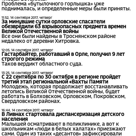
Проблема «бутылочного горлышка» уже
поднималась, и определенные меры были приняты.
11:52, 14 сентября 2017, четверг
За минувшие сутки орловские спасатели
обезвредили 63 взрывоопасных предмета времен
Великой Отечественной войны
Все они были найдены в Троснянском районе
недалеко от деревни Хитровка.
12:05, 14 сентября 2017, четверг
Гастарбайтер, работавший в Орле, получил 9 лет
строгого режима
Таков вердикт областного суда.
13:25, 14 сентября 2017, четверг
С 22 сентября по 30 октября в регионе пройдет
третий этап региональной «Вахты Памяти
Молодежь, которая продолжает восстанавливать
летопись Великой Отечественной войны, будет
работать в Болховском, Орловском, Покровском,
Свердловском районах.
16:44, 14 сентября 2017, четверг
В Ливнах стартовала диспансеризация детского
населения
Малышей осматривают в поликлинике, а вот к
школьникам «люди в белых халатах» приезжают
сами. Один из таких «десантов» зафиксировали