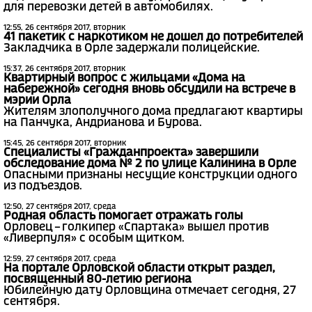
для перевозки детей в автомобилях.
12:55, 26 сентября 2017, вторник
41 пакетик с наркотиком не дошел до потребителей
Закладчика в Орле задержали полицейские.
15:37, 26 сентября 2017, вторник
Квартирный вопрос с жильцами «Дома на
набережной» сегодня вновь обсудили на встрече в
мэрии Орла
Жителям злополучного дома предлагают квартиры
на Панчука, Андрианова и Бурова.
15:45, 26 сентября 2017, вторник
Специалисты «Гражданпроекта» завершили
обследование дома № 2 по улице Калинина в Орле
Опасными признаны несущие конструкции одного
из подъездов.
12:50, 27 сентября 2017, среда
Родная область помогает отражать голы
Орловец – голкипер «Спартака» вышел против
«Ливерпуля» с особым щитком.
12:59, 27 сентября 2017, среда
На портале Орловской области открыт раздел,
посвященный 80-летию региона
Юбилейную дату Орловщина отмечает сегодня, 27
сентября.