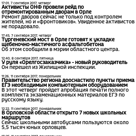
17:01, 7 сентября 2017, четверг
Активисты ОНФ провели рейд по
отремонтированным дворам в Орле
Ремонт дворов сейчас не только под контролем
жителей, но и «фронтовиков». Увиденное активистов
не порадовало.
17:45, 7 сентября 2017, четверг
Тургеневский мост в Орле готовят к укладке
щебеночно-мастичного асфальтобетона
Об этом сообщили в мэрии областного центра.
12:40, 8 сентября 2017, пятница
У руля «Орелгосзаказчика» - новый руководитель
Он перешел из Жилищной инспекции.
11:26, 11 сентября 2017, понедельник
Правительство региона дооснастило пункты приема
ЕГЭ необходимым компьютерным оборудованием
В этот четверг пройдет апробация печати полного
комплекта экзаменационных материалов ЕГЭ по
русскому языку.
12:22, 11 сентября 2017, понедельник
В Орловской области открыто 7 новых школьных
маршрутов
Сейчас школьными автобусами пользуются около
5,5 тысяч юных орловцев.