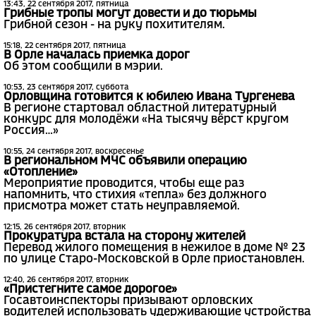
13:43, 22 сентября 2017, пятница
Грибные тропы могут довести и до тюрьмы
Грибной сезон - на руку похитителям.
15:18, 22 сентября 2017, пятница
В Орле началась приемка дорог
Об этом сообщили в мэрии.
10:53, 23 сентября 2017, суббота
Орловщина готовится к юбилею Ивана Тургенева
В регионе стартовал областной литературный
конкурс для молодёжи «На тысячу вёрст кругом
Россия…»
10:55, 24 сентября 2017, воскресенье
В региональном МЧС объявили операцию
«Отопление»
Мероприятие проводится, чтобы еще раз
напомнить, что стихия «тепла» без должного
присмотра может стать неуправляемой.
12:15, 26 сентября 2017, вторник
Прокуратура встала на сторону жителей
Перевод жилого помещения в нежилое в доме № 23
по улице Старо-Московской в Орле приостановлен.
12:40, 26 сентября 2017, вторник
«Пристегните самое дорогое»
Госавтоинспекторы призывают орловских
водителей использовать удерживающие устройства