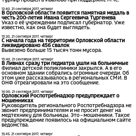
Турнир прошел в Иваново при поддержке МЧС.
12:40, 21 сентября 2017, четверг
В Орловской области появится памятная медаль в
честь 200-летия Ивана Сергеевича Тургенева
Указ о её учреждении подписал губернатор. Уже
известно, как она будет выглядеть.
13:20, 21 сентября 2017, четверг
С начала года на территории Орловской области
ликвидировано 456 свалок
Вывезено больше 15 тысяч тонн мусора.
13:40, 21 сентября 2017, четверг
В Ливнах сразу три педиатра ушли на больничные
Филиал детской поликлиники закрылся. А в его
основном здании собрались огромные очереди. Об
этом уже рассказывалось в региональных СМИ. В
ОНФ отреагировали на это сообщение.
14:00, 21 сентября 2017, четверг
Орловский Роспотребнадзор предупреждает о
мошенниках
Руководитель регионального Роспотребнадзора не
звонит предпринимателям и не просит денег на
медтехнику для больницы. Это – мошенники. Такое
предупреждение появилось на официальном сайте
ведомства.
15:45, 21 сентября 2017, четверг