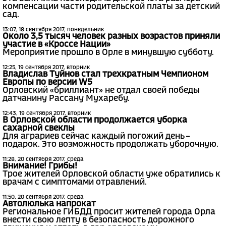
компенсации части родительской платы за детский
сад.
13:07, 18 сентября 2017, понедельник
Около 3,5 тысяч человек разных возрастов приняли
участие в «Кроссе Нации»
Мероприятие прошло в Орле в минувшую субботу.
12:25, 19 сентября 2017, вторник
Владислав Туйнов стал трехкратным Чемпионом
Европы по версии W5
Орловский «бриллиант» не отдал своей победы
датчанину Рассану Мухаребу.
12:43, 19 сентября 2017, вторник
В Орловской области продолжается уборка
сахарной свеклы
Для аграриев сейчас каждый погожий день –
подарок. Это возможность продолжать уборочную.
11:28, 20 сентября 2017, среда
Внимание! Грибы!
Трое жителей Орловской области уже обратились к
врачам с симптомами отравлений.
11:50, 20 сентября 2017, среда
Автолюлька напрокат
Региональное ГИБДД просит жителей города Орла
внести свою лепту в безопасность дорожного