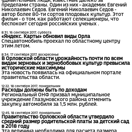
удивительные люди, известные далеко за
пределами страны. Один из них – академик Евгений
Николаевич Седов. Евгений Николаевич Седов -
автор более 80-ти сортов плодовых культур. Этот
фильм - о том, как работают селекционеры, что
беспокоит сегодня российских ученых .
8:31, 16 сентября 2017, суббота
«Яндекс. Карты» обновил виды Орла
Спецавтомобиль проехал по областному центру
этим летом.
8:34, 17 сентября 2017, воскресенье
В Орловской области урожайность почти по всем
видам зерновых и зернобобовых культур превысила
исторические максимумы
Эта новость появилась на официальном портале
правительства области.
12:22, 18 сентября 2017, понедельник
Расходы должны быть по доходам
Региональный ОНФ призвал муниципальное
учреждение Глазуновского района отменить
закупку автомобиля за 1,5 млн. рублей.
12:45, 18 сентября 2017, понедельник
Правительство Орловской области утвердило
средний размер родительской платы за детский сад
в 2018 году
Эта величина необходима для расчета размера