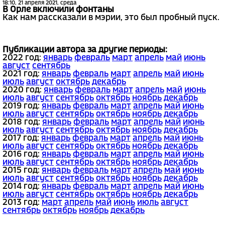
18:10, 21 апреля 2021, среда
В Орле включили фонтаны
Как нам рассказали в мэрии, это был пробный пуск.
Публикации автора за другие периоды:
2022 год:
январь
февраль
март
апрель
май
июнь
август
сентябрь
2021 год:
январь
февраль
март
апрель
май
июнь
июль
август
октябрь
декабрь
2020 год:
январь
февраль
март
апрель
май
июнь
июль
август
сентябрь
октябрь
ноябрь
декабрь
2019 год:
январь
февраль
март
апрель
май
июнь
июль
август
сентябрь
октябрь
ноябрь
декабрь
2018 год:
январь
февраль
март
апрель
май
июнь
июль
август
сентябрь
октябрь
ноябрь
декабрь
2017 год:
январь
февраль
март
апрель
май
июнь
июль
август
сентябрь
октябрь
ноябрь
декабрь
2016 год:
январь
февраль
март
апрель
май
июнь
июль
август
сентябрь
октябрь
ноябрь
декабрь
2015 год:
январь
февраль
март
апрель
май
июнь
июль
август
сентябрь
октябрь
ноябрь
декабрь
2014 год:
январь
февраль
март
апрель
май
июнь
июль
август
сентябрь
октябрь
ноябрь
декабрь
2013 год:
март
апрель
май
июнь
июль
август
сентябрь
октябрь
ноябрь
декабрь