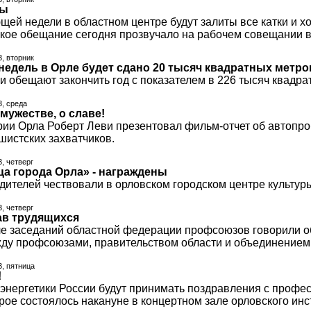
вы
щей недели в областном центре будут залиты все катки и хо
акое обещание сегодня прозвучало на рабочем совещании в
3, вторник
 недель в Орле будет сдано 20 тысяч квадратных метр
и обещают закончить год с показателем в 226 тысяч квадра
3, среда
 мужестве, о славе!
рии Орла Роберт Леви презентовал фильм-отчет об автопр
шистских захватчиков.
3, четверг
а города Орла» - награждены
дителей чествовали в орловском городском центре культур
3, четверг
ав трудящихся
ле заседаний областной федерации профсоюзов говорили об
ду профсоюзами, правительством области и объединением
3, пятница
!
 энергетики России будут принимать поздравления с проф
рое состоялось накануне в концертном зале орловского инст