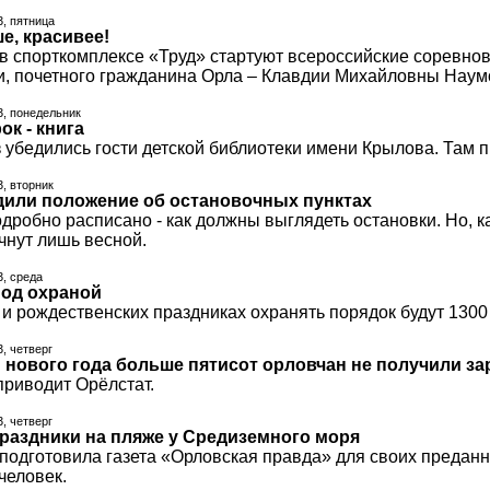
3, пятница
е, красивее!
 в спорткомплексе «Труд» стартуют всероссийские соревнов
и, почетного гражданина Орла – Клавдии Михайловны Наум
3, понедельник
к - книга
 убедились гости детской библиотеки имени Крылова. Там 
3, вторник
дили положение об остановочных пунктах
дробно расписано - как должны выглядеть остановки. Но, к
чнут лишь весной.
3, среда
под охраной
и рождественских праздниках охранять порядок будут 1300 
3, четверг
 нового года больше пятисот орловчан не получили з
приводит Орёлстат.
3, четверг
раздники на пляже у Средиземного моря
 подготовила газета «Орловская правда» для своих предан
человек.