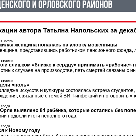
кации автора Татьяна Напольских за дека
, вторник
жилая женщина попалась на уловку мошенницы
енщина, представившись работником пенсионного фонда, л
, вторник
али слишком «близко к сердцу» принимать «рабочие»
стных случаев на производстве, пять смертей связаны с и
, вторник
цели «ноль»
лледже искусств и культуры состоялась встреча студентов
уждения, связанные с темой ВИЧ-инфекций и поговорить «п
, среда
в Орле выявлено 84 ребёнка, которые остались без поп
ии подвели итоги неполного года.
, среда
ся к Новому году
да устанавливают ёлки. А главная новогодняя красавица ук