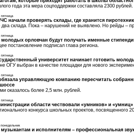
гогам, которые приходят работать в школы областног
лого года эта мера соцподдержки составляла 2300 рублей. 
, пятница
ЧС начали проверять склады, где хранится пиротехника
 два склада. Пока – нарушений не выявлено. Но рейды – п
, пятница
 молодых орловчан будут получать именные стипендии
ее постановление подписал глава региона.
, пятница
сударственный университет начинает готовить молод
не ОГУ выбран в качестве площадки для нового эксперимен
, пятница
обязала управляющую компанию пересчитать собранны
 шоссе
и оказалось более 2,5 млн. рублей.
, пятница
министрации области чествовали «умников» и «умниц»
гионального конкурса школьных проектов, посвященного 20
, понедельник
музыкантам и исполнителям – профессиональная зву