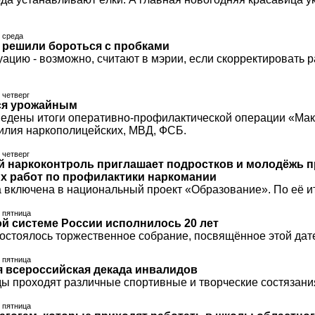
, среда
 решили бороться с пробками
уацию - возможно, считают в мэрии, если скорректировать 
, четверг
ся урожайным
ведены итоги оперативно-профилактической операции «Мак-
илия наркополицейских, МВД, ФСБ.
, четверг
 наркоконтроль приглашает подростков и молодёжь п
их работ по профилактики наркомании
 включена в национальный проект «Образование». По её и
, пятница
й системе России исполнилось 20 лет
состоялось торжественное собрание, посвящённое этой дат
, пятница
 всероссийская декада инвалидов
ды проходят различные спортивные и творческие состязания
, пятница