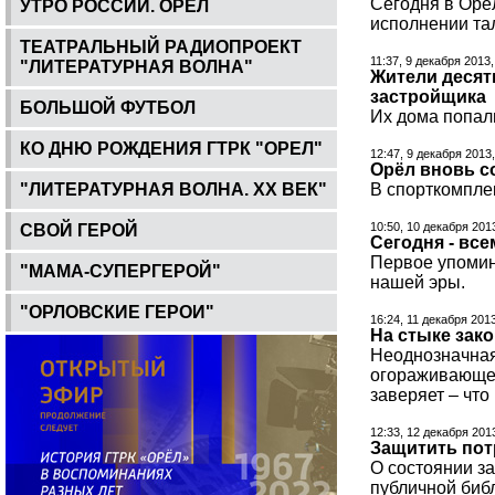
Сегодня в Орё
УТРО РОССИИ. ОРЕЛ
исполнении та
ТЕАТРАЛЬНЫЙ РАДИОПРОЕКТ
11:37, 9 декабря 2013
"ЛИТЕРАТУРНАЯ ВОЛНА"
Жители десят
застройщика
БОЛЬШОЙ ФУТБОЛ
Их дома попали
КО ДНЮ РОЖДЕНИЯ ГТРК "ОРЕЛ"
12:47, 9 декабря 2013
Орёл вновь с
"ЛИТЕРАТУРНАЯ ВОЛНА. ХХ ВЕК"
В спорткомпле
10:50, 10 декабря 201
СВОЙ ГЕРОЙ
Сегодня - вс
Первое упомин
"МАМА-СУПЕРГЕРОЙ"
нашей эры.
"ОРЛОВСКИЕ ГЕРОИ"
16:24, 11 декабря 201
На стыке зак
Неоднозначная 
огораживающег
заверяет – что 
12:33, 12 декабря 201
Защитить пот
О состоянии з
публичной биб