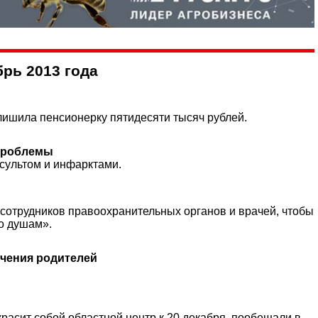
брь 2013 года
ишила пенсионерку пятидесяти тысяч рублей.
 проблемы
нсультом и инфарктами.
, сотрудников правоохранительных органов и врачей, чтобы
о душам».
ечения родителей
расит собой областной центр к 20 декабря, пообещали в