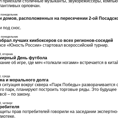
л приехали столичные музыканты, звукорежиссеры, компьют
лантливых орловчан.
, понедельник
и домов, расположенных на пересечении 2-ой Посадско
 под снос.
, понедельник
обрал лучших кикбоксеров со всех регионов-соседей
ксе «Юность России» стартовал всероссийский турнир.
3, вторник
емирный День футбола
ание об игре, где мяч «толкали ногами» встречается в кит
3, среда
она и морального долга
ситуация вокруг сквера «Парк Победы» разворачивается се
о парк, планируют построить торговые ряды. Это будущее
всё – по закону.
3, четверг
ребителя
ащиты прав потребителей говорили на заседании экспертно
лиотеке.