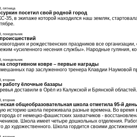
3, пятница
суркин посетил свой родной город
С-35, в экипаже которой находился наш земляк, стартовала
тябре.
3, понедельник
 происшествий
новогодних и рождественских праздников все организации,
режим «усиленного несения службы». Народные гуляния, ко
3, понедельник
на спортивном ковре – первые награды
смешанных пар заслуженного тренера Клавдии Наумовой п
3, вторник
и работу ёлочные базары
ревья доставили в Орёл из Калужской и Брянской областей.
3, вторник
енская общеобразовательная школа отметила 95-й ден
вую историю школа переживала разные времена. Во время в
орода от немецко-фашистских захватчиков - восстановлена
учеников. Школа имеет четыре дошкольных отделения. Рабо
го до художественного. Школа гордится своими достижения
3, вторник