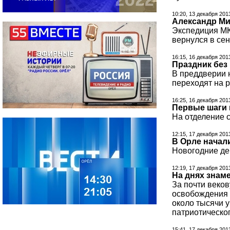
10:20, 13 декабря 201
Александр Ми
Экспедиция МК
вернулся в сен
16:15, 16 декабря 201
Праздник без
В преддверии 
переходят на 
16:25, 16 декабря 201
Первые шаги 
На отделение 
12:15, 17 декабря 201
В Орле начал
Новогодние де
12:19, 17 декабря 201
На днях знам
За почти веко
освобождения г
около тысячи 
патриотическо
15:41, 17 декабря 201