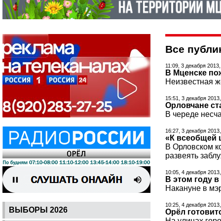
Все публи
11:09, 3 декабря 2013
В Мценске по
Неизвестная ж
15:51, 3 декабря 2013
Орловчане ст
В череде несча
16:27, 3 декабря 2013
«К всеобщей 
В Орловском ко
развеять забл
10:05, 4 декабря 2013
В этом году 
Накануне в мэр
10:25, 4 декабря 2013
ВЫБОРЫ 2026
Орёл готовит
На улицах горо