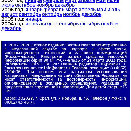
2007 год:
январь
февраль
март
апрель
май
июнь
июль
октябрь
ноябрь
декабрь
2006 год:
январь
февраль
март
апрель
май
июль
август
сентябрь
октябрь
ноябрь
декабрь
2005 год:
январь
2004 год:
июль
август
сентябрь
октябрь
ноябрь
декабрь
© 2002−2026 Сетевое издание "Вести-Орел" зарегистрировано
в Федеральной службе по надзору в сфере связи,
информационных технологий и массовых коммуникаций
(Роскомнадзор). Реестровая запись средства массовой
информации серия Эл № ФС77-84935 от 21 марта 2023 года.
Учредитель - ФГУП "ВГТРК". Главный редактор - Куревин Н. Г.
Электронная почта: info@ogtrk.ru. Телефон редакции: 8 (4862)
76-14-06. При полном или частичном использовании
материалов гипер-ссылка на сайт обязательна. Редакция не
несет ответственности за достоверность информации,
опубликованной в рекламных объявлениях. Редакция не
предоставляет справочной информации. Для детей старше 16
лет.
Адрес: 302028, г. Орел, ул. 7 Ноября, д. 43. Телефон / Факс: 8
(4862) 43-46-71.