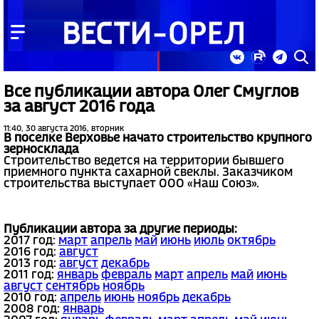
Все публикации автора Олег Смуглов
за август 2016 года
11:40, 30 августа 2016, вторник
В поселке Верховье начато строительство крупного
зерносклада
Строительство ведется на территории бывшего
приемного пункта сахарной свеклы. Заказчиком
строительства выступает ООО «Наш Союз».
Публикации автора за другие периоды:
2017 год:
март
апрель
май
июнь
июль
октябрь
2016 год:
август
2013 год:
август
декабрь
2011 год:
январь
февраль
март
апрель
май
июнь
август
сентябрь
ноябрь
2010 год:
апрель
июнь
ноябрь
декабрь
2008 год:
январь