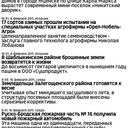
домов в городе Мценске по улице Карла Маркса
вырастет современный мини-поселок «Никитский
дворик».
16:31, 8 февраля 2011, вторник
17 сортов озимых прошли испытания на
специальных участках агрофирмы «Орел-Нобель-
Агро»
Целенаправленное занятие семеноводством -
заслуга главного технолога агрофирмы Николая
Лобанова
16:31, 8 февраля 2011, вторник
В Шаблыкинском районе брошенные земли
возвратятся к жизни
До восьмисот гектаров увеличится в нынешнем году
пашня в ООО «Сушпродукт».
9:39, 16 февраля 2011, среда
Земледельцы Залегощенского района готовятся к
весне
Учитывая опыт минувшего засушливого лета, в
структуру посевных площадей были внесены
серьезные коррективы.
9:41, 16 февраля 2011, среда
Руско-Бродская пожарная часть № 16 получила
новый пожарный автомобиль
Эта машина одна из одиннадцати, переданных