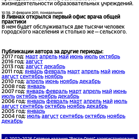
жизнедеятельности образовательных учреждений.
10:38, 21 февраля 2011, понедельник
В Ливнах открылся первый офис врача общей
практики
В нем будет обслуживаться две тысячи человек
городского населения и столько же — сельского.
Публикации автора за другие периоды:
2017 год:
март
апрель
май
июнь
июль
октябрь
2016 год:
август
2013 год:
август
декабрь
2011 год:
январь
февраль
март
апрель
май
июнь
август
сентябрь
ноябрь
2010 год:
апрель
июнь
ноябрь
декабрь
2008 год:
январь
2007 год:
январь
февраль
март
апрель
май
июнь
июль
октябрь
ноябрь
декабрь
2006 год:
январь
февраль
март
апрель
май
июль
август
сентябрь
октябрь
ноябрь
декабрь
2005 год:
январь
2004 год:
июль
август
сентябрь
октябрь
ноябрь
декабрь