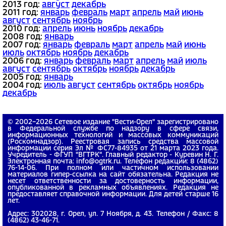
2013 год:
август
декабрь
2011 год:
январь
февраль
март
апрель
май
июнь
август
сентябрь
ноябрь
2010 год:
апрель
июнь
ноябрь
декабрь
2008 год:
январь
2007 год:
январь
февраль
март
апрель
май
июнь
июль
октябрь
ноябрь
декабрь
2006 год:
январь
февраль
март
апрель
май
июль
август
сентябрь
октябрь
ноябрь
декабрь
2005 год:
январь
2004 год:
июль
август
сентябрь
октябрь
ноябрь
декабрь
© 2002−2026 Сетевое издание "Вести-Орел" зарегистрировано
в Федеральной службе по надзору в сфере связи,
информационных технологий и массовых коммуникаций
(Роскомнадзор). Реестровая запись средства массовой
информации серия Эл № ФС77-84935 от 21 марта 2023 года.
Учредитель - ФГУП "ВГТРК". Главный редактор - Куревин Н. Г.
Электронная почта: info@ogtrk.ru. Телефон редакции: 8 (4862)
76-14-06. При полном или частичном использовании
материалов гипер-ссылка на сайт обязательна. Редакция не
несет ответственности за достоверность информации,
опубликованной в рекламных объявлениях. Редакция не
предоставляет справочной информации. Для детей старше 16
лет.
Адрес: 302028, г. Орел, ул. 7 Ноября, д. 43. Телефон / Факс: 8
(4862) 43-46-71.