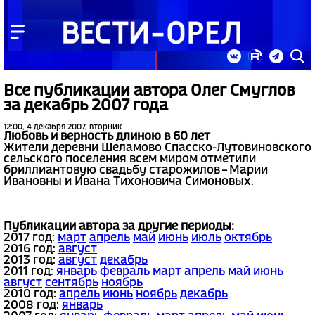
Все публикации автора Олег Смуглов
за декабрь 2007 года
12:00, 4 декабря 2007, вторник
Любовь и верность длиною в 60 лет
Жители деревни Шеламово Спасско-Лутовиновского
сельского поселения всем миром отметили
бриллиантовую свадьбу старожилов – Марии
Ивановны и Ивана Тихоновича Симоновых.
Публикации автора за другие периоды:
2017 год:
март
апрель
май
июнь
июль
октябрь
2016 год:
август
2013 год:
август
декабрь
2011 год:
январь
февраль
март
апрель
май
июнь
август
сентябрь
ноябрь
2010 год:
апрель
июнь
ноябрь
декабрь
2008 год:
январь