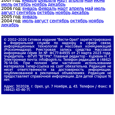
2007 год:
январь
февраль
март
апрель
май
июнь
июль
октябрь
ноябрь
декабрь
2006 год:
январь
февраль
март
апрель
май
июль
август
сентябрь
октябрь
ноябрь
декабрь
2005 год:
январь
2004 год:
июль
август
сентябрь
октябрь
ноябрь
декабрь
© 2002−2026 Сетевое издание "Вести-Орел" зарегистрировано
в Федеральной службе по надзору в сфере связи,
информационных технологий и массовых коммуникаций
(Роскомнадзор). Реестровая запись средства массовой
информации серия Эл № ФС77-84935 от 21 марта 2023 года.
Учредитель - ФГУП "ВГТРК". Главный редактор - Куревин Н. Г.
Электронная почта: info@ogtrk.ru. Телефон редакции: 8 (4862)
76-14-06. При полном или частичном использовании
материалов гипер-ссылка на сайт обязательна. Редакция не
несет ответственности за достоверность информации,
опубликованной в рекламных объявлениях. Редакция не
предоставляет справочной информации. Для детей старше 16
лет.
Адрес: 302028, г. Орел, ул. 7 Ноября, д. 43. Телефон / Факс: 8
(4862) 43-46-71.