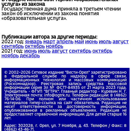
услуга» из закона
Государственная дума приняла в третьем чтении
закон об исключении из закона понятия
«образовательная услуга».
Публикации автора за другие периоды:
2022 год:
январь
март
апрель
май
июнь
июль
август
сентябрь
октябрь
ноябрь
2021 год:
июнь
июль
август
сентябрь
октябрь
ноябрь
декабрь
© 2002−2026 Сетевое издание "Вести-Орел" зарегистрировано
в Федеральной службе по надзору в сфере связи,
информационных технологий и массовых коммуникаций
(Роскомнадзор). Реестровая запись средства массовой
информации серия Эл № ФС77-84935 от 21 марта 2023 года.
Учредитель - ФГУП "ВГТРК". Главный редактор - Куревин Н. Г.
Электронная почта: info@ogtrk.ru. Телефон редакции: 8 (4862)
76-14-06. При полном или частичном использовании
материалов гипер-ссылка на сайт обязательна. Редакция не
несет ответственности за достоверность информации,
опубликованной в рекламных объявлениях. Редакция не
предоставляет справочной информации. Для детей старше 16
лет.
Адрес: 302028, г. Орел, ул. 7 Ноября, д. 43. Телефон / Факс: 8
(4862) 43-46-71.