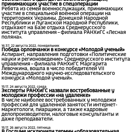
принимающих участие в спецоперации
Ребята из семей военнослужащих, принимающих
участие в специальной военной операции на
территориях Украины, Донецкой Народной
Республики и Луганской Народной Республики,
отдыхают на Базе отдыха Среднерусского
института управления – филиала РАНХиГС «Лесная
поляна».
16:37, 22 августа 2022, понедельник
Победа орловчанки в конкурсе «Молодой ученый»
Аспирант, направления подготовки «Политические
науки и регионоведение» Среднерусского института
управления – филиала РАНХиГС Маргарита
Левочкина, вошла в число победителей VII
Международного научно-исследовательского
конкурса «Молодой ученый».
15:17, 24 августа 2022, среда
Эксперты РАНХиГС назвали востребованные у
молодежи профессии «на удаленке»
В числе наиболее востребованных у молодежи
профессий для удаленной занятости интернет-
маркетологи, пиарщики, а также кадровые
делопроизводители, налоговые консультанты и
даже преподаватели.
15:17, 26 августа 2022, пятница
В Госдуме исключили термин «образовательная