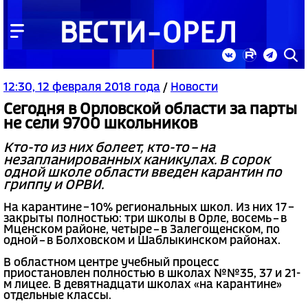
12:30, 12 февраля 2018 года
/
Новости
Сегодня в Орловской области за парты
не сели 9700 школьников
Кто-то из них болеет, кто-то – на
незапланированных каникулах. В сорок
одной школе области введен карантин по
гриппу и ОРВИ.
На карантине – 10% региональных школ. Из них 17 –
закрыты полностью: три школы в Орле, восемь – в
Мценском районе, четыре – в Залегощенском, по
одной – в Болховском и Шаблыкинском районах.
В областном центре учебный процесс
приостановлен полностью в школах №№35, 37 и 21-
м лицее. В девятнадцати школах «на карантине»
отдельные классы.