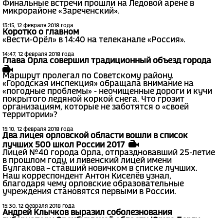
Финальные встречи прошли на Ледовой арене в
микрорайоне «Зареченский».
13:15, 12 февраля 2018 года
Коротко о главном
«Вести-Орёл» в 14:40 на телеканале «Россия».
14:47, 12 февраля 2018 года
Глава Орла совершил традиционный объезд города
Маршрут пролегал по Советскому району.
«Городская инспекция» обращала внимание на
«погодные проблемы» - неочищенные дороги и кучи
покрытого ледяной коркой снега. Что грозит
организациям, которые не заботятся о «своей
территории»?
15:10, 12 февраля 2018 года
Два лицея орловской области вошли в список
лучших 500 школ России 2017
Лицей №40 города Орла, отпраздновавший 25-летие
в прошлом году, и ливенский лицей имени
Булгакова – ставший новичком в списке лучших.
Наш корреспондент Антон Киселёв узнал,
благодаря чему орловские образовательные
учреждения становятся первыми в России.
15:30, 12 февраля 2018 года
Андрей Клычков выразил соболезнования