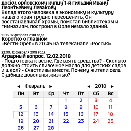
доску, орловскому купцу 1-й гильдии Ивану
Леонтьевичу Левакову
Вклад этого человека в экономику и культуру
нашего края трудно переоценить. Он
восстанавливал храмы, помогал библиотекам и
гимназиям, построил в Орле немало зданий.
19:16, 12 февраля 2018 года
Коротко о главном
«Вести-Орёл» в 20:45 на телеканале «Россия».
22:00, 12 февраля 2018 года
Аграрный вопрос. 12.02.2018
- Подготовка к весне. Где взять средства? - Сколько
должно стоить сливочное масло для детских садов
и школ? - Счастливы вместе. Почему жители села
Судбище довольны жизнью?
Февраль
2018
◄
►
◄
►
Пн
Вт
Ср
Чт
Пт
Сб
Вс
1
2
3
4
5
6
7
8
9
10
11
12
13
14
15
16
17
18
19
20
21
22
23
24
25
26
27
28