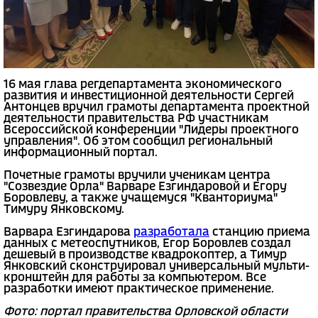
16 мая глава регдепартамента экономического
развития и инвестиционной деятельности Сергей
Антонцев вручил грамоты департамента проектной
деятельности правительства РФ участникам
Всероссийской конференции "Лидеры проектного
управления". Об этом сообщил региональный
информационный портал.
Почетные грамоты вручили ученикам центра
"Созвездие Орла" Варваре Езгиндаровой и Егору
Боровлеву, а также учащемуся "Кванториума"
Тимуру Янковскому.
Варвара Езгиндарова
разработала
станцию приема
данных с метеоспутников, Егор Боровлев создал
дешевый в производстве квадрокоптер, а Тимур
Янковский сконструировал универсальный мульти-
кронштейн для работы за компьютером. Все
разработки имеют практическое применение.
Фото: портал правительства Орловской области