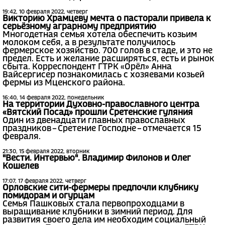
19:42, 10 февраля 2022, четверг
Викторию Храмцеву мечта о пасторали привела к
серьёзному аграрному предприятию
Многодетная семья хотела обеспечить козьим
молоком себя, а в результате получилось
фермерское хозяйство. 700 голов в стаде, и это не
предел. Есть и желание расширяться, есть и рынок
сбыта. Корреспондент ГТРК «Орёл» Анна
Вайсергисер познакомилась с хозяевами козьей
фермы из Мценского района.
16:40, 14 февраля 2022, понедельник
На территории Духовно-православного центра
«Вятский Посад» прошли Сретенские гуляния
Один из двенадцати главных православных
праздников – Сретение Господне – отмечается 15
февраля.
21:30, 15 февраля 2022, вторник
"Вести. Интервью". Владимир Филонов и Олег
Кошелев
17:07, 17 февраля 2022, четверг
Орловские сити-фермеры предпочли клубнику
помидорам и огурцам
Семья Пашковых стала первопроходцами в
выращивание клубники в зимний период. Для
развития своего дела им необходим социальный