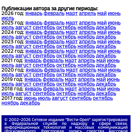
Публикации автора за другие периоды:
2026 год:
январь
февраль
март
апрель
май
июнь
июль
2025 год:
январь
февраль
март
апрель
май
июнь
июль
август
сентябрь
октябрь
ноябрь
декабрь
2024 год:
январь
февраль
март
апрель
май
июнь
июль
август
сентябрь
октябрь
ноябрь
декабрь
2023 год:
январь
февраль
март
апрель
май
июнь
июль
август
сентябрь
октябрь
ноябрь
декабрь
2022 год:
январь
февраль
март
апрель
май
июнь
июль
август
сентябрь
октябрь
ноябрь
декабрь
2021 год:
январь
февраль
март
апрель
май
июнь
июль
август
сентябрь
октябрь
ноябрь
декабрь
2020 год:
январь
февраль
март
апрель
май
июнь
июль
август
сентябрь
октябрь
ноябрь
декабрь
2019 год:
январь
февраль
март
апрель
май
июнь
июль
август
сентябрь
октябрь
ноябрь
декабрь
2018 год:
январь
февраль
март
апрель
май
июнь
июль
август
сентябрь
октябрь
ноябрь
декабрь
2017 год:
июнь
июль
август
сентябрь
октябрь
ноябрь
декабрь
© 2002−2026 Сетевое издание "Вести-Орел" зарегистрировано
в Федеральной службе по надзору в сфере связи,
информационных технологий и массовых коммуникаций
(Роскомнадзор). Реестровая запись средства массовой