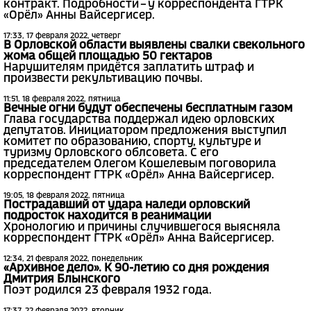
контракт. Подробности – у корреспондента ГТРК
«Орёл» Анны Вайсергисер.
17:33, 17 февраля 2022, четверг
В Орловской области выявлены свалки свекольного
жома общей площадью 50 гектаров
Нарушителям придётся заплатить штраф и
произвести рекультивацию почвы.
11:51, 18 февраля 2022, пятница
Вечные огни будут обеспечены бесплатным газом
Глава государства поддержал идею орловских
депутатов. Инициатором предложения выступил
комитет по образованию, спорту, культуре и
туризму Орловского облсовета. С его
председателем Олегом Кошелевым поговорила
корреспондент ГТРК «Орёл» Анна Вайсергисер.
19:05, 18 февраля 2022, пятница
Пострадавший от удара наледи орловский
подросток находится в реанимации
Хронологию и причины случившегося выясняла
корреспондент ГТРК «Орёл» Анна Вайсергисер.
12:34, 21 февраля 2022, понедельник
«Архивное дело». К 90-летию со дня рождения
Дмитрия Блынского
Поэт родился 23 февраля 1932 года.