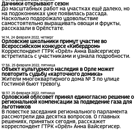
17:37, 22 февраля 2022, вторник
Дачники открывают сезон
До масштабных работ на участках ещё далеко, но
на подоконниках уже появилась рассада.
Насколько подорожало удовольствие
самостоятельно выращивать овощи и фрукты,
рассказали в Орёлстате.
14:14, 24 февраля 2022, четверг
Орловские школьники примут участие во
Всероссийском конкурсе «Кибердром»
Корреспондент ГТРК «Орёл» Анна Вайсергисер
встретилась с участниками и узнала подробности.
17:36, 25 февраля 2022, пятница
Объект культурного наследия в Орле может
повторить судьбу «карточного домика»
Жители многоквартирного дома № 3 по улице
Гостиной бьют тревогу.
18:37, 25 февраля 2022, пятница
Орловский облсовет принял единогласно решение о
региональной компенсации за подведение газа для
льготников
В повестке заседания регионального парламента
рассмотрели два десятка вопросов. О главных
решениях, принятых сегодня, расскажет
корреспондент ГТРК «Орёл» Анна Вайсергисер.