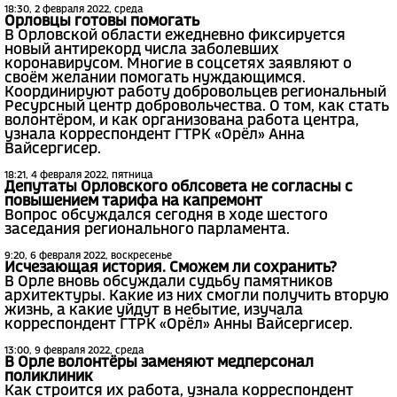
18:30, 2 февраля 2022, среда
Орловцы готовы помогать
В Орловской области ежедневно фиксируется
новый антирекорд числа заболевших
коронавирусом. Многие в соцсетях заявляют о
своём желании помогать нуждающимся.
Координируют работу добровольцев региональный
Ресурсный центр добровольчества. О том, как стать
волонтёром, и как организована работа центра,
узнала корреспондент ГТРК «Орёл» Анна
Вайсергисер.
18:21, 4 февраля 2022, пятница
Депутаты Орловского облсовета не согласны с
повышением тарифа на капремонт
Вопрос обсуждался сегодня в ходе шестого
заседания регионального парламента.
9:20, 6 февраля 2022, воскресенье
Исчезающая история. Сможем ли сохранить?
В Орле вновь обсуждали судьбу памятников
архитектуры. Какие из них смогли получить вторую
жизнь, а какие уйдут в небытие, изучала
корреспондент ГТРК «Орёл» Анны Вайсергисер.
13:00, 9 февраля 2022, среда
В Орле волонтёры заменяют медперсонал
поликлиник
Как строится их работа, узнала корреспондент