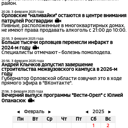
район.
20:28, 3 февраля 2025 года
Орловские "наливайки" остаются в центре внимания
патрулей Росгвардии
Пивные, расположенные в многоквартирных домах,
не имеют права продавать алкоголь с 21:00 до 10:00.
20:55, 3 февраля 2025 года
Больше тысячи орловцев перенесли инфаркт в
2024-м году
Специалисты отмечают – болезнь помолодела.
20:56, 3 февраля 2025 года
Андрей Клычков допустил завершение
строительства межвузовского кампуса в 2026-м
году
Губернатор Орловской области озвучил это в ходе
прямого эфира в "ВКонтакте".
21:56, 3 февраля 2025 года
Вечерний выпуск программы "Вести-Орел" с Юлией
Опанасюк
Февраль
2025
◄
►
◄
►
Пн
Вт
Ср
Чт
Пт
Сб
Вс
1
2