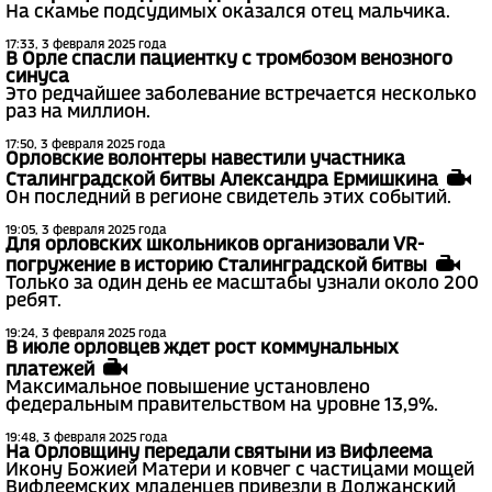
На скамье подсудимых оказался отец мальчика.
17:33, 3 февраля 2025 года
В Орле спасли пациентку с тромбозом венозного
синуса
Это редчайшее заболевание встречается несколько
раз на миллион.
17:50, 3 февраля 2025 года
Орловские волонтеры навестили участника
Сталинградской битвы Александра Ермишкина
Он последний в регионе свидетель этих событий.
19:05, 3 февраля 2025 года
Для орловских школьников организовали VR-
погружение в историю Сталинградской битвы
Только за один день ее масштабы узнали около 200
ребят.
19:24, 3 февраля 2025 года
В июле орловцев ждет рост коммунальных
платежей
Максимальное повышение установлено
федеральным правительством на уровне 13,9%.
19:48, 3 февраля 2025 года
На Орловщину передали святыни из Вифлеема
Икону Божией Матери и ковчег с частицами мощей
Вифлеемских младенцев привезли в Должанский