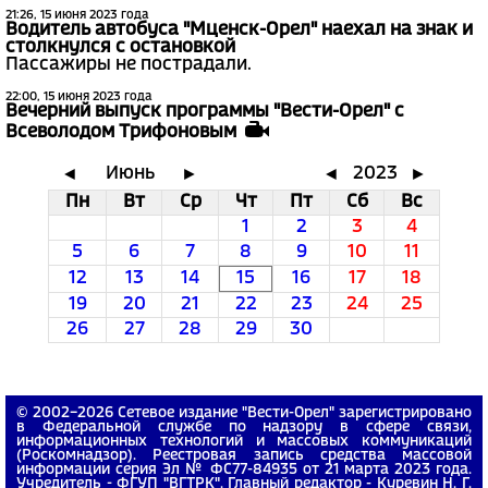
21:26, 15 июня 2023 года
Водитель автобуса "Мценск-Орел" наехал на знак и
столкнулся с остановкой
Пассажиры не пострадали.
22:00, 15 июня 2023 года
Вечерний выпуск программы "Вести-Орел" с
Всеволодом Трифоновым
Июнь
2023
◄
►
◄
►
Пн
Вт
Ср
Чт
Пт
Сб
Вс
1
2
3
4
5
6
7
8
9
10
11
12
13
14
15
16
17
18
19
20
21
22
23
24
25
26
27
28
29
30
© 2002−2026 Сетевое издание "Вести-Орел" зарегистрировано
в Федеральной службе по надзору в сфере связи,
информационных технологий и массовых коммуникаций
(Роскомнадзор). Реестровая запись средства массовой
информации серия Эл № ФС77-84935 от 21 марта 2023 года.
Учредитель - ФГУП "ВГТРК". Главный редактор - Куревин Н. Г.