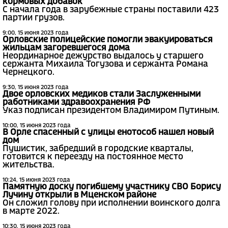
кормовых добавок
С начала года в зарубежные страны поставили 423
партии грузов.
9:00, 15 июня 2023 года
Орловские полицейские помогли эвакуироваться
жильцам загоревшегося дома
Неординарное дежурство выдалось у старшего
сержанта Михаила Тогузова и сержанта Романа
Чернецкого.
9:30, 15 июня 2023 года
Двое орловских медиков стали Заслуженными
работниками здравоохранения РФ
Указ подписан президентом Владимиром Путиным.
10:00, 15 июня 2023 года
В Орле спасенный с улицы енотособ нашел новый
дом
Пушистик, забредший в городские кварталы,
готовится к переезду на постоянное место
жительства.
10:24, 15 июня 2023 года
Памятную доску погибшему участнику СВО Борису
Лучину открыли в Мценском районе
Он сложил голову при исполнении воинского долга
в марте 2022.
10:30, 15 июня 2023 года