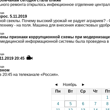
омчанам сегодня стала ближе
ьного ремонта открылось инфекционное отделение централ
года
ос. 5.11.2019
ной свеклы. Почему высокий урожай не радует аграриев? - 
ехнику - на поля. Машина для внесения известковых удобр
года
лены признаки коррупционной схемы при модернизац
медицинской информационной системы была проведена в 
года
11.2019 20:45
года
авном
 20:45 на телеканале «Россия».
◄
Ноябрь
►
Пн
Вт
Ср
Чт
Пт
1
4
5
6
7
8