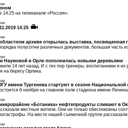
года
авном
 14:25 на телеканале «Россия».
года
11.2019 14:25
года
областном архиве открылась выставка, посвященная 
 порядка полусотни различных документов, большая часть и
года
и Наумовой в Орле пополнилась новыми деревьями
или 14 лет назад. И с тех пор тренеры, воспитанники и их р
я на берегу Орлика.
года
ГУ имени Тургенева стартуют в сезоне Национальной 
остоится 6 ноября на главном поле стадиона имени Ленина
года
микрорайоне «Ботаника» нефтепродукты сливают в Ок
ассказали местные жители. Они не только обеспокоены соо
 катастрофы. На месте нашей съемочной группе рассказали
года