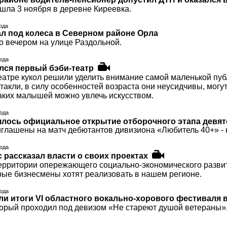
шла 3 ноября в деревне Киреевка.
года
л под колеса в Северном районе Орла
 вечером на улице Раздольной.
года
лся первый бэби-театр
атре кукол решили уделить внимание самой маленькой публи
такли, в силу особенностей возраста они неусидчивы, мог
аких малышей можно увлечь искусством.
года
ялось официальное открытие отборочного этапа девят
иглашены на матч дебютантов дивизиона «Любитель 40+» -
года
 рассказал власти о своих проектах
территории опережающего социально-экономического развити
орые бизнесмены хотят реализовать в нашем регионе.
года
ли итоги VI областного вокально-хорового фестиваля 
торый проходил под девизом «Не стареют душой ветераны»,