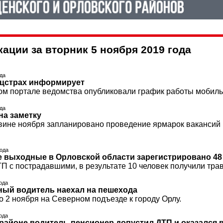
ации за вторник 5 ноября 2019 года
ода
оцстрах информирует
м портале ведомства опубликовали график работы мобиль
ода
на заметку
вине ноября запланировано проведение ярмарок вакансий 
года
 выходные в Орловской области зарегистрировано 48
ТП с пострадавшими, в результате 10 человек получили тра
года
ый водитель наехал на пешехода
 2 ноября на Северном подъезде к городу Орлу.
года
районе водитель-пенсионер допустил ДТП и оказался 