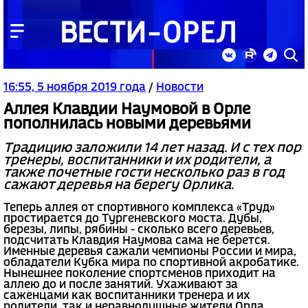
16:55, 5 ноября 2019 года
/
Новости
Аллея Клавдии Наумовой в Орле
пополнилась новыми деревьями
Традицию заложили 14 лет назад. И с тех пор
тренеры, воспитанники и их родители, а
также почетные гости несколько раз в год
сажают деревья на берегу Орлика.
Теперь аллея от спортивного комплекса «Труд»
простирается до Тургеневского моста. Дубы,
березы, липы, рябины - сколько всего деревьев,
подсчитать Клавдия Наумова сама не берется.
Именные деревья сажали чемпионы России и мира,
обладатели Кубка мира по спортивной акробатике.
Нынешнее поколение спортсменов приходит на
аллею до и после занятий. Ухаживают за
саженцами как воспитанники тренера и их
родители, так и неравнодушные жители Орла.