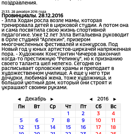
поздравления.
21:33, 28 декабря 2016 года
Провинциалы. 28.12.2016
- Элла Ходан росла возле мамы, которая
тренировала детей в цирковой студии. А потом она
и сама посвятила свою жизнь спортивной
педагогике. Уже 12 лет Элла Витальевна руководит
в Орле студией "Арлекин", призером
многочисленных фестивалей и конкурсов. Под
Новый год у юных артистов-циркачей напряженная
пора. - Художник Константин Чичеров закончил
когда-то престижную "Репинку", но к признанию
своего таланта шел нелегко. Сегодня он
расписывает орловские храмы и преподает в
художественном училище. А еще у него три
дочурки, любимая жена, тоже художница, и
большой уютный дом, который они строят и
украшают своими руками.
Декабрь
2016
◄
►
◄
►
Пн
Вт
Ср
Чт
Пт
Сб
Вс
1
2
3
4
5
6
7
8
9
10
11
12
13
14
15
16
17
18