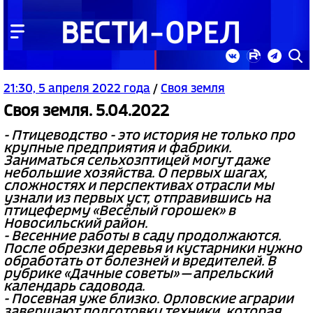
21:30, 5 апреля 2022 года
/
Своя земля
Своя земля. 5.04.2022
- Птицеводство - это история не только про
крупные предприятия и фабрики.
Заниматься сельхозптицей могут даже
небольшие хозяйства. О первых шагах,
сложностях и перспективах отрасли мы
узнали из первых уст, отправившись на
птицеферму «Весёлый горошек» в
Новосильский район.
- Весенние работы в саду продолжаются.
После обрезки деревья и кустарники нужно
обработать от болезней и вредителей. В
рубрике «Дачные советы» — апрельский
календарь садовода.
- Посевная уже близко. Орловские аграрии
завершают подготовку техники, которая