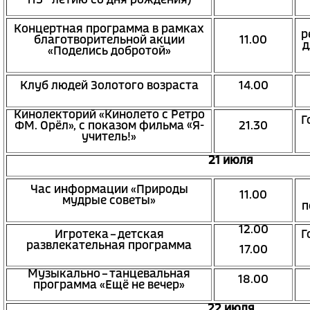
115 – летию со дня рождения)
Концертная программа в рамках
р
благотворительной акции
11.00
д
«Поделись добротой»
Клуб людей Золотого возраста
14.00
Кинолекторий «Кинолето с Ретро
Г
ФМ. Орёл», с показом фильма «Я-
21.30
учитель!»
21 июля
Час информации «Природы
11.00
мудрые советы»
п
12.00
Игротека – детская
Г
развлекательная программа
17.00
Музыкально – танцевальная
18.00
программа «Ещё не вечер»
22 июля