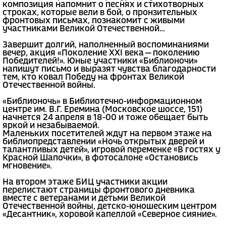
композиция напомнит о песнях и стихотворных
строках, которые вели в бой, о пронзительных
фронтовых письмах, познакомит с живыми
участниками Великой Отечественной...
Завершит долгий, наполненный воспоминаниями
вечер, акция «Поколение XXI века — поколению
Победителей!». Юные участники «Библионочи»
напишут письмо и выразят чувства благодарности
тем, кто ковал Победу на фронтах Великой
Отечественной войны.
«Библионочь» в Библиотечно-информационном
центре им. В.Г. Еремина (Московское шоссе, 151)
начнется 24 апреля в 18-00 и тоже обещает быть
яркой и незабываемой.
Маленьких посетителей ждут на первом этаже на
библиопредставлении «Ночь открытых дверей и
талантливых детей», игровой переменке «В гостях у
Красной Шапочки», в фотосалоне «Остановись
мгновение».
На втором этаже БИЦ участники акции
перелистают страницы фронтового дневника
вместе с ветеранами и детьми Великой
Отечественной войны, детско-юношеским центром
«Десантник», хоровой капеллой «Северное сияние».