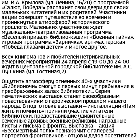
им. И.А. Крылова (ул. Ленина, 16/20) с программой
«Салют, Победа!» распахнет свои двери для своих
маленьких читателей и их родителей. Участники
акции совершат путешествие во времени и
проникнуться атмосферой исторического
прошлого. Маленьких участников ждет
музыкально-театрализованная программа
«Веселый привал», библио-кэшинг «Военная тайна»,
игровая программа «Зарничка», арт-мастерская
«Победа глазами детей» и многое другое.
Всех книгоманов и любителей нетривиальных
вечерних мероприятий 24 апреля с 19-00 до 24-00
ждут в Центральной городской библиотеке им. А.С.
Пушкина (ул. Гостиная,2).
Ощутить атмосферу огненных 40-х участники
«Библионочи» смогут с первых минут пребывания в
преображенных залах библиотеки... Серия
тематических выставок станет своеобразным
повествованиям о героическом прошлом нашего
народа. В подготовке выставки — инсталляции «Нам
жить и помнить» приняли участие читатели
библиотеки, предоставившие удивительные
семейные архивы: военные реликвии, наградные
листы и письма с фронта. Выставка — акция
«Бессмертный полк» познакомит с галереей
портретов фронтовиков - отцов и дедов посетителей