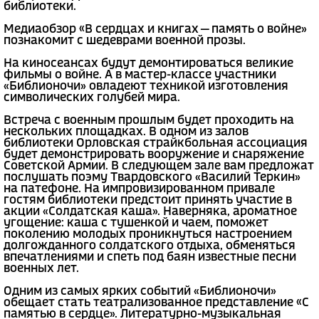
библиотеки.
Медиаобзор «В сердцах и книгах — память о войне»
познакомит с шедеврами военной прозы.
На киносеансах будут демонтироваться великие
фильмы о войне. А в мастер-классе участники
«Библионочи» овладеют техникой изготовления
символических голубей мира.
Встреча с военным прошлым будет проходить на
нескольких площадках. В одном из залов
библиотеки Орловская страйкбольная ассоциация
будет демонстрировать вооружение и снаряжение
Советской Армии. В следующем зале вам предложат
послушать поэму Твардовского «Василий Теркин»
на патефоне. На импровизированном привале
гостям библиотеки предстоит принять участие в
акции «Солдатская каша». Наверняка, ароматное
угощение: каша с тушенкой и чаем, поможет
поколению молодых проникнуться настроением
долгожданного солдатского отдыха, обменяться
впечатлениями и спеть под баян известные песни
военных лет.
Одним из самых ярких событий «Библионочи»
обещает стать театрализованное представление «С
памятью в сердце». Литературно-музыкальная