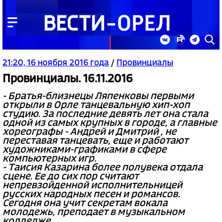
21:20, 16 ноября 2016 года
/
Провинциалы
Провинциалы. 16.11.2016
- Братья-близнецы Ляпенковы первыми
открыли в Орле танцевальную хип-хоп
студию. За последние девять лет она стала
одной из самых крупных в городе, а главные
хореографы - Андрей и Дмитрий , не
переставая танцевать, еще и работают
художниками-графиками в сфере
компьютерных игр.
- Таисия Казарина более полувека отдала
сцене. Ее до сих пор считают
непревзойденной исполнительницей
русских народных песен и романсов.
Сегодня она учит секретам вокала
молодежь, преподает в музыкальном
колледже.