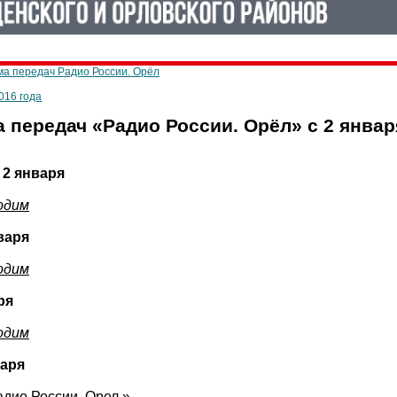
а передач Радио России. Орёл
016 года
передач «Радио России. Орёл» с 2 января
 2 января
одим
варя
одим
ря
одим
варя
адио России. Орел »