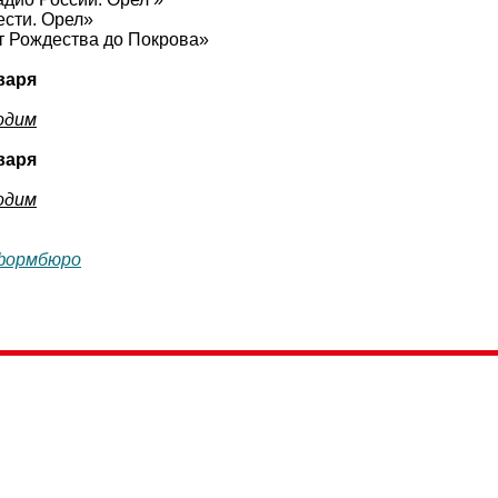
ести. Орел»
От Рождества до Покрова»
варя
одим
варя
одим
формбюро