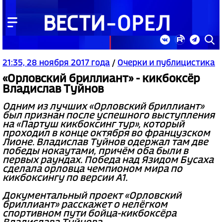
21:35, 28 ноября 2017 года
/
Очерки и публицистика
«Орловский бриллиант» - кикбоксёр
Владислав Туйнов
Одним из лучших «Орловский бриллиант»
был признан после успешного выступления
на «Партуш кикбоксинг тур», который
проходил в конце октября во французском
Лионе. Владислав Туйнов одержал там две
победы нокаутами, причём оба были в
первых раундах. Победа над Язидом Бусаха
сделала орловца чемпионом мира по
кикбоксингу по версии A1.
Документальный проект «Орловский
бриллиант» расскажет о нелёгком
спортивном пути бойца-кикбоксёра